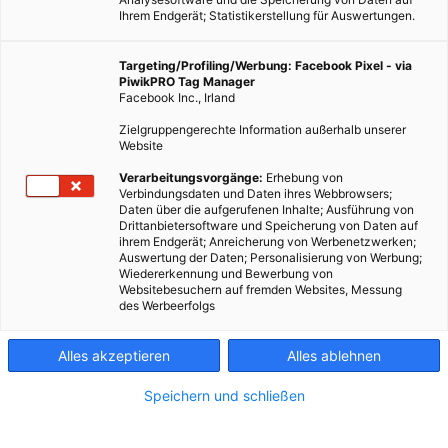
Ihrem Endgerät; Statistikerstellung für Auswertungen.
Targeting/Profiling/Werbung: Facebook Pixel - via
PiwikPRO Tag Manager
Facebook Inc., Irland
Zielgruppengerechte Information außerhalb unserer
Website
Verarbeitungsvorgänge:
Erhebung von
Fotocredit: Energieleben Redaktion
Verbindungsdaten und Daten ihres Webbrowsers;
Daten über die aufgerufenen Inhalte; Ausführung von
Drittanbietersoftware und Speicherung von Daten auf
ihrem Endgerät; Anreicherung von Werbenetzwerken;
Michael Tremel ist Fotograf und vor eineinhalb Jahren auf ein
Auswertung der Daten; Personalisierung von Werbung;
E-Auto umgestiegen. Warum er auf E-Mobilität setzt und wie
Wiedererkennung und Bewerbung von
Websitebesuchern auf fremden Websites, Messung
seine bisherigen Erfahrungen mit dieser Technologie
des Werbeerfolgs
ausfallen, erklärt er im ersten Video unserer Reportage
„Unterwegs mit dem E-Auto“.
Alles akzeptieren
Alles ablehnen
Dieser Artikel wurde am 24. September 2020
Speichern und schließen
veröffentlicht
und ist möglicherweise nicht mehr aktuell!