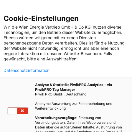
Cookie-Einstellungen
Wir, die
Wien Energie Vertrieb GmbH & Co KG
, nutzen diverse
MOBILITÄT
Technologien
, um den Betrieb dieser Website zu ermöglichen.
Ebenso würden wir gerne mit externen Diensten
Unterwegs mit dem E-
personenbezogene Daten verarbeiten. Dies ist für die Nutzung
der Website nicht notwendig, ermöglicht uns aber eine noch
engere Interaktion mit unseren Website-Besuchern. Falls
Auto – Michael im
gewünscht, bitte eine Auswahl treffen:
Datenschutzinformation
Interview
Analyse & Statistik: PiwikPRO Analytics - via
PiwikPRO Tag Manager
24. SEPTEMBER 2020
1 MINUTE LESEZEIT
Piwik PRO GmbH, Deutschland
Anonyme Auswertung zur Fehlerbehebung und
Weiterentwicklung
Verarbeitungsvorgänge:
Erhebung von
Verbindungsdaten, Daten Ihres Webbrowsers und
Daten über die aufgerufenen Inhalte; Ausführung von
Analysesoftware und die Speicherung von Daten auf