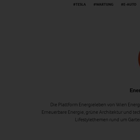
TESLA
WARTUNG
E-AUTO
Ener
Die Plattform Energieleben von Wien Energi
Erneuerbare Energie, grüne Architektur und tec
Lifestylethemen rund um Gart