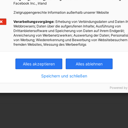
Facebook Inc., Irland
Zielgruppengerechte Information außerhalb unserer Website
 Innovationen rund um den Einsatz von Solarenergie, Windkraft
äge zur Förderung der Sicherheit im Straßenverkehr. Mit folgenden
Verarbeitungsvorgänge:
Erhebung von Verbindungsdaten und Daten ih
Webbrowsers; Daten über die aufgerufenen Inhalte; Ausführung von
zu mehr Artikel in diesem Themenbereich für Einsteiger bis zu
Drittanbietersoftware und Speicherung von Daten auf ihrem Endgerät;
Anreicherung von Werbenetzwerken; Auswertung der Daten; Personalis
von Werbung; Wiedererkennung und Bewerbung von Websitebesuchern
fremden Websites, Messung des Werbeerfolgs
to zu kaufen
wartet
bacher Post fährt E-Autos
Alles akzeptieren
Alles ablehnen
Speichern und schließen
TWEET
Powered by