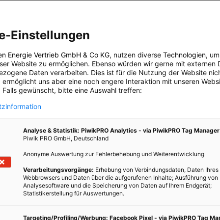
en. Allerdings weniger, als bei herkömmlichen Autos. Tesla etwa
viceintervalle gestrichen. Denn lediglich die Bremsen, die
aanlage müssen bei E-Autos regelmäßig überprüft werden. Das
e-Einstellungen
en Energie Vertrieb GmbH & Co KG
, nutzen diverse
Technologien
, um
ber hinaus noch auftreten könnten, ließen sich, so heißt es
eser Website zu ermöglichen. Ebenso würden wir gerne mit externen 
n – also per Over-The-Air-Update. Während bei Autos mit
zogene Daten verarbeiten. Dies ist für die Nutzung der Website nic
 ermöglicht uns aber eine noch engere Interaktion mit unseren Websi
eißteile regelmäßig geprüft werden müssen und auch der Motor
 Falls gewünscht, bitte eine Auswahl treffen:
allen diese Punkte beim E-Auto weg, da es weniger Komponenten
ente, auf die bei einer Überprüfung besonderes geachtet werden
zinformation
üsse, Ladeverbindungen und Kabel müssen überprüft und – je nach
Analyse & Statistik: PiwikPRO Analytics - via PiwikPRO Tag Manager
Piwik PRO GmbH, Deutschland
-Hersteller schafft Serviceintervalle ab: Warum brauchen
Anonyme Auswertung zur Fehlerbehebung und Weiterentwicklung
“
Verarbeitungsvorgänge:
Erhebung von Verbindungsdaten, Daten Ihres
Webbrowsers und Daten über die aufgerufenen Inhalte; Ausführung von
Analysesoftware und die Speicherung von Daten auf Ihrem Endgerät;
Statistikerstellung für Auswertungen.
Targeting/Profiling/Werbung: Facebook Pixel - via PiwikPRO Tag M