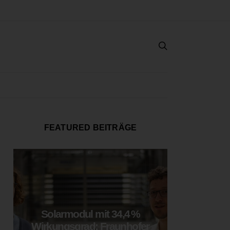
FEATURED BEITRÄGE
Solarmodul mit 34,4 %
LOOP
Wirkungsgrad: Fraunhofer
München