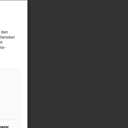
 den
Diensten
ht
te-
anager