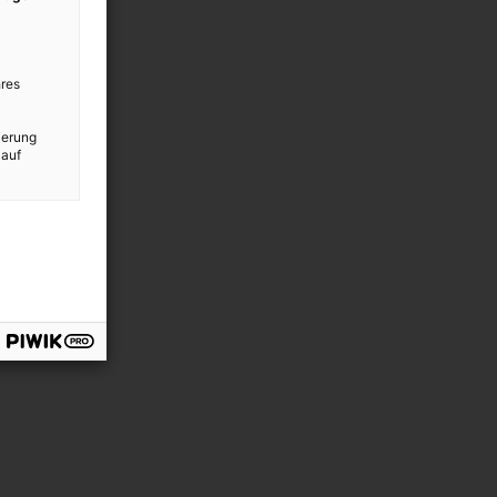
res
ierung
 auf