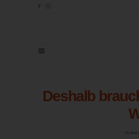
Deshalb brauc
W
15. MAI