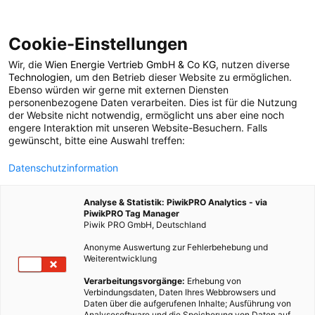
Cookie-Einstellungen
Wir, die
Wien Energie Vertrieb GmbH & Co KG
, nutzen diverse
GARTEN
Technologien
, um den Betrieb dieser Website zu ermöglichen.
Ebenso würden wir gerne mit externen Diensten
Vogelgesang im
personenbezogene Daten verarbeiten. Dies ist für die Nutzung
der Website nicht notwendig, ermöglicht uns aber eine noch
engere Interaktion mit unseren Website-Besuchern. Falls
Lockdown
gewünscht, bitte eine Auswahl treffen:
Datenschutzinformation
5. NOVEMBER 2020
2 MINUTEN LESEZEIT
Analyse & Statistik: PiwikPRO Analytics - via
PiwikPRO Tag Manager
Piwik PRO GmbH, Deutschland
Anonyme Auswertung zur Fehlerbehebung und
Weiterentwicklung
Verarbeitungsvorgänge:
Erhebung von
Verbindungsdaten, Daten Ihres Webbrowsers und
Daten über die aufgerufenen Inhalte; Ausführung von
Analysesoftware und die Speicherung von Daten auf