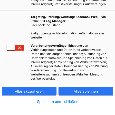
Ihrem Endgerät; Statistikerstellung für Auswertungen.
Targeting/Profiling/Werbung: Facebook Pixel - via
PiwikPRO Tag Manager
Facebook Inc., Irland
Zielgruppengerechte Information außerhalb unserer
Website
Während es auf Straßen und in Städten ruhig wurde,
Verarbeitungsvorgänge:
Erhebung von
Verbindungsdaten und Daten ihres Webbrowsers;
schlugen Spatzen neue Gesangstöne an.
Daten über die aufgerufenen Inhalte; Ausführung von
Drittanbietersoftware und Speicherung von Daten auf
ihrem Endgerät; Anreicherung von Werbenetzwerken;
Dieser Artikel wurde am 5. November 2020 veröffentlicht
Auswertung der Daten; Personalisierung von Werbung;
und ist möglicherweise nicht mehr aktuell!
Wiedererkennung und Bewerbung von
Websitebesuchern auf fremden Websites, Messung
des Werbeerfolgs
Während des Lockdowns im Frühjahr war es mancherorts so
still, dass man das Gefühl hatte, die Vögel würden plötzlich
Alles akzeptieren
Alles ablehnen
lauter, schöner und fröhlicher singen als sonst. Manch einer
wird jetzt vielleicht gleich einwerfen, dass das nur Einbildung
Speichern und schließen
war und wir den Vogelgesang nur deshalb anders
wahrgenommen haben, da diverse andere Geräusche, wie etwa