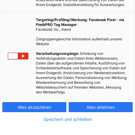
Ihrem Endgerät; Statistikerstellung für Auswertungen.
Targeting/Profiling/Werbung: Facebook Pixel - via
PiwikPRO Tag Manager
Facebook Inc., Irland
Zielgruppengerechte Information außerhalb unserer
Website
Verarbeitungsvorgänge:
Erhebung von
Verbindungsdaten und Daten ihres Webbrowsers;
Daten über die aufgerufenen Inhalte; Ausführung von
Drittanbietersoftware und Speicherung von Daten auf
Die besten Bastelideen mit Tetrapaks – nachhaltig Basteln
ihrem Endgerät; Anreicherung von Werbenetzwerken;
Auswertung der Daten; Personalisierung von Werbung;
kann so einfach sein!
Wiedererkennung und Bewerbung von
Websitebesuchern auf fremden Websites, Messung
des Werbeerfolgs
Dieser Artikel wurde am 29. Mai 2020 veröffentlicht
und ist möglicherweise nicht mehr aktuell!
Alles akzeptieren
Alles ablehnen
Wir basteln gerne mit nachhaltigen Materialien und
Speichern und schließen
vermeintlichem Müll – so wird die Umwelt geschont und auch
die Geldbörse, denn wenn wir ehrlich sind: Bastelmaterialien
können ganz schön teuer sein. Seit einer Weile basteln wir sehr