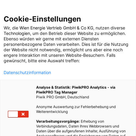
Cookie-Einstellungen
Wir, die
Wien Energie Vertrieb GmbH & Co KG
, nutzen diverse
MAGAZIN
Technologien
, um den Betrieb dieser Website zu ermöglichen.
Ebenso würden wir gerne mit externen Diensten
Bastelideen mit
personenbezogene Daten verarbeiten. Dies ist für die Nutzung
der Website nicht notwendig, ermöglicht uns aber eine noch
engere Interaktion mit unseren Website-Besuchern. Falls
Tetrapaks
gewünscht, bitte eine Auswahl treffen:
Datenschutzinformation
29. MAI 2020
4 MINUTEN LESEZEIT
Analyse & Statistik: PiwikPRO Analytics - via
PiwikPRO Tag Manager
Piwik PRO GmbH, Deutschland
Anonyme Auswertung zur Fehlerbehebung und
Weiterentwicklung
Verarbeitungsvorgänge:
Erhebung von
Verbindungsdaten, Daten Ihres Webbrowsers und
Daten über die aufgerufenen Inhalte; Ausführung von
Analysesoftware und die Speicherung von Daten auf