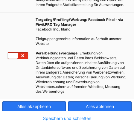
Ihrem Endgerät; Statistikerstellung für Auswertungen.
Targeting/Profiling/Werbung: Facebook Pixel - via
PiwikPRO Tag Manager
Facebook Inc., Irland
Der vor Jahrzehnten verstorbene Nobelpreisträger
Zielgruppengerechte Information außerhalb unserer
beantwortet nun wieder Fragen in Echtzeit.
Website
Verarbeitungsvorgänge:
Erhebung von
Verbindungsdaten und Daten ihres Webbrowsers;
Dieser Artikel wurde am 29. Juni 2021 veröffentlicht
Daten über die aufgerufenen Inhalte; Ausführung von
und ist möglicherweise nicht mehr aktuell!
Drittanbietersoftware und Speicherung von Daten auf
ihrem Endgerät; Anreicherung von Werbenetzwerken;
Auswertung der Daten; Personalisierung von Werbung;
Wer hat Lust darauf Albert Einstein zu treffen, um mit ihm ein
Wiedererkennung und Bewerbung von
wenig zu plaudern und ihm Fragen zu stellen? Es klingt doch
Websitebesuchern auf fremden Websites, Messung
des Werbeerfolgs
verlockend, sich Einsteins Theorien von ihm selbst erklären zu
lassen. Vielleicht ist es aber noch verlockender das große Genie
der theoretischen Physik einfach nach seiner Lieblingsspeise zu
Alles akzeptieren
Alles ablehnen
fragen? All das ist nun auch möglich, denn das Audio-
Speichern und schließen
Mastering-Technologieunternehmen
Aflorithmic
und der
Digital Human Spezialist UneeQ haben den weltberühmten