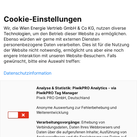
Cookie-Einstellungen
Wir, die
Wien Energie Vertrieb GmbH & Co KG
, nutzen diverse
LEBEN
Technologien
, um den Betrieb dieser Website zu ermöglichen.
Ebenso würden wir gerne mit externen Diensten
Digital Einstein
personenbezogene Daten verarbeiten. Dies ist für die Nutzung
der Website nicht notwendig, ermöglicht uns aber eine noch
engere Interaktion mit unseren Website-Besuchern. Falls
gewünscht, bitte eine Auswahl treffen:
29. JUNI 2021
2 MINUTEN LESEZEIT
Datenschutzinformation
Analyse & Statistik: PiwikPRO Analytics - via
PiwikPRO Tag Manager
Piwik PRO GmbH, Deutschland
Anonyme Auswertung zur Fehlerbehebung und
Weiterentwicklung
Verarbeitungsvorgänge:
Erhebung von
Verbindungsdaten, Daten Ihres Webbrowsers und
Daten über die aufgerufenen Inhalte; Ausführung von
Analysesoftware und die Speicherung von Daten auf