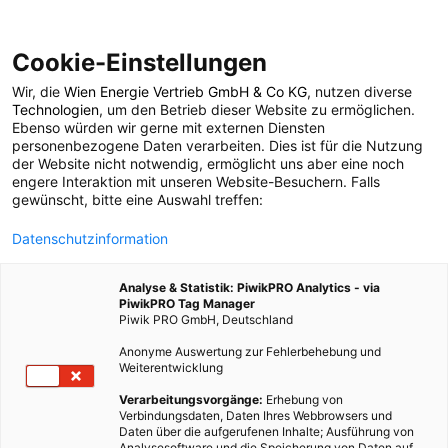
Cookie-Einstellungen
Wir, die
Wien Energie Vertrieb GmbH & Co KG
, nutzen diverse
LEBEN
Technologien
, um den Betrieb dieser Website zu ermöglichen.
Ebenso würden wir gerne mit externen Diensten
Erfolgsstory
personenbezogene Daten verarbeiten. Dies ist für die Nutzung
der Website nicht notwendig, ermöglicht uns aber eine noch
engere Interaktion mit unseren Website-Besuchern. Falls
Bürger:innen
gewünscht, bitte eine Auswahl treffen:
Datenschutzinformation
Solarkraftwerke in
Analyse & Statistik: PiwikPRO Analytics - via
Wien
PiwikPRO Tag Manager
Piwik PRO GmbH, Deutschland
Anonyme Auswertung zur Fehlerbehebung und
29. APRIL 2024
2 MINUTEN LESEZEIT
Weiterentwicklung
Verarbeitungsvorgänge:
Erhebung von
Verbindungsdaten, Daten Ihres Webbrowsers und
Daten über die aufgerufenen Inhalte; Ausführung von
Analysesoftware und die Speicherung von Daten auf