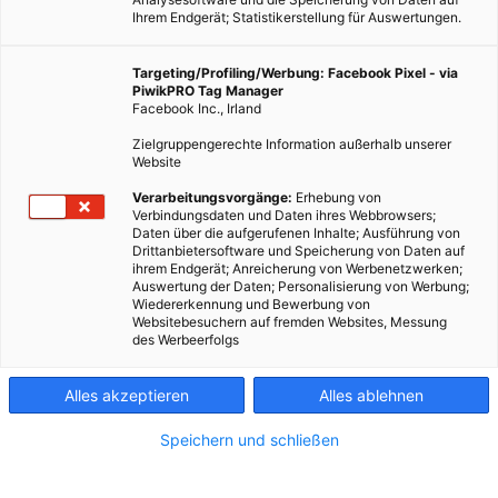
Ihrem Endgerät; Statistikerstellung für Auswertungen.
Targeting/Profiling/Werbung: Facebook Pixel - via
PiwikPRO Tag Manager
Facebook Inc., Irland
Zielgruppengerechte Information außerhalb unserer
Website
Verarbeitungsvorgänge:
Erhebung von
Verbindungsdaten und Daten ihres Webbrowsers;
Daten über die aufgerufenen Inhalte; Ausführung von
Drittanbietersoftware und Speicherung von Daten auf
ihrem Endgerät; Anreicherung von Werbenetzwerken;
Zu Erntedank aktiv gegen Lebensmittelverschwendung. Zu Erntedank
Auswertung der Daten; Personalisierung von Werbung;
aktiv gegen Lebensmittelverschwendung. - Fotocredit: Verena Wagner
Wiedererkennung und Bewerbung von
Websitebesuchern auf fremden Websites, Messung
des Werbeerfolgs
Bewusst leben: Zu Erntedank aktiv gegen
Lebensmittelverschwendung werden!
Alles akzeptieren
Alles ablehnen
Speichern und schließen
Dieser Artikel wurde am 4. Oktober 2023 veröffentlicht
und ist möglicherweise nicht mehr aktuell!