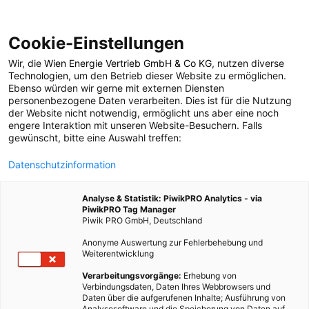
Cookie-Einstellungen
Wir, die
Wien Energie Vertrieb GmbH & Co KG
, nutzen diverse
GARTEN
ERNÄHRUNG
Technologien
, um den Betrieb dieser Website zu ermöglichen.
Ebenso würden wir gerne mit externen Diensten
Erntedank: Aktiv
personenbezogene Daten verarbeiten. Dies ist für die Nutzung
der Website nicht notwendig, ermöglicht uns aber eine noch
engere Interaktion mit unseren Website-Besuchern. Falls
gegen
gewünscht, bitte eine Auswahl treffen:
Datenschutzinformation
Lebensmittelverschwe
Analyse & Statistik: PiwikPRO Analytics - via
PiwikPRO Tag Manager
4. OKTOBER 2023
4 MINUTEN LESEZEIT
Piwik PRO GmbH, Deutschland
Anonyme Auswertung zur Fehlerbehebung und
Weiterentwicklung
Verarbeitungsvorgänge:
Erhebung von
Verbindungsdaten, Daten Ihres Webbrowsers und
Daten über die aufgerufenen Inhalte; Ausführung von
Analysesoftware und die Speicherung von Daten auf