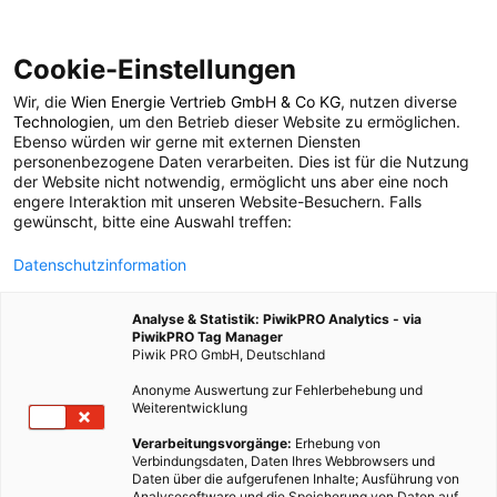
Cookie-Einstellungen
Wir, die
Wien Energie Vertrieb GmbH & Co KG
, nutzen diverse
POSTS BY TAG
Technologien
, um den Betrieb dieser Website zu ermöglichen.
Ebenso würden wir gerne mit externen Diensten
Obst und Gemüse
personenbezogene Daten verarbeiten. Dies ist für die Nutzung
der Website nicht notwendig, ermöglicht uns aber eine noch
engere Interaktion mit unseren Website-Besuchern. Falls
gewünscht, bitte eine Auswahl treffen:
8 BEITRÄGE
Datenschutzinformation
Analyse & Statistik: PiwikPRO Analytics - via
PiwikPRO Tag Manager
Piwik PRO GmbH, Deutschland
Anonyme Auswertung zur Fehlerbehebung und
Weiterentwicklung
Verarbeitungsvorgänge:
Erhebung von
Verbindungsdaten, Daten Ihres Webbrowsers und
Daten über die aufgerufenen Inhalte; Ausführung von
Analysesoftware und die Speicherung von Daten auf