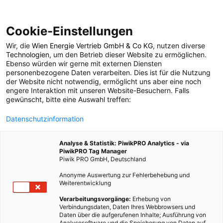
Cookie-Einstellungen
Wir, die
Wien Energie Vertrieb GmbH & Co KG
, nutzen diverse
ERNÄHRUNG
Technologien
, um den Betrieb dieser Website zu ermöglichen.
Ebenso würden wir gerne mit externen Diensten
Faltbare Plastikflasche
personenbezogene Daten verarbeiten. Dies ist für die Nutzung
der Website nicht notwendig, ermöglicht uns aber eine noch
engere Interaktion mit unseren Website-Besuchern. Falls
schont die Umwelt
gewünscht, bitte eine Auswahl treffen:
Datenschutzinformation
19. AUGUST 2015
1 MINUTE LESEZEIT
Analyse & Statistik: PiwikPRO Analytics - via
PiwikPRO Tag Manager
Piwik PRO GmbH, Deutschland
Anonyme Auswertung zur Fehlerbehebung und
Weiterentwicklung
Verarbeitungsvorgänge:
Erhebung von
Verbindungsdaten, Daten Ihres Webbrowsers und
Daten über die aufgerufenen Inhalte; Ausführung von
Analysesoftware und die Speicherung von Daten auf