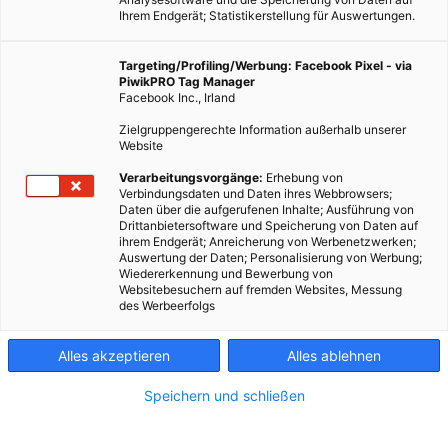
Ihrem Endgerät; Statistikerstellung für Auswertungen.
Targeting/Profiling/Werbung: Facebook Pixel - via
PiwikPRO Tag Manager
Facebook Inc., Irland
Zielgruppengerechte Information außerhalb unserer
Website
Verarbeitungsvorgänge:
Erhebung von
Praktisch für unterwegs.
Verbindungsdaten und Daten ihres Webbrowsers;
Daten über die aufgerufenen Inhalte; Ausführung von
Drittanbietersoftware und Speicherung von Daten auf
ihrem Endgerät; Anreicherung von Werbenetzwerken;
Dieser Artikel wurde am 19. August 2015 veröffentlicht
Auswertung der Daten; Personalisierung von Werbung;
und ist möglicherweise nicht mehr aktuell!
Wiedererkennung und Bewerbung von
Websitebesuchern auf fremden Websites, Messung
Jeder und jede von uns verbraucht jedes Jahr und im Laufe des
des Werbeerfolgs
Lebens eine Unmenge an Wasserflaschen, um Getränke für
unterwegs zu transportieren. Eine Belastung für die Umwelt, die
Alles akzeptieren
Alles ablehnen
eigentlich gar nicht sein muss.
Speichern und schließen
Hydaway Bottle
liefert eine praktische und faltbare Alternative.
In diesem Plastikflaschenersatz kann man 600ml Flüssigkeit