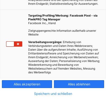
Ihrem Endgerät; Statistikerstellung für Auswertungen.
Targeting/Profiling/Werbung: Facebook Pixel - via
PiwikPRO Tag Manager
Facebook Inc., Irland
Zielgruppengerechte Information außerhalb unserer
Website
Verarbeitungsvorgänge:
Erhebung von
Verbindungsdaten und Daten ihres Webbrowsers;
Daten über die aufgerufenen Inhalte; Ausführung von
Neuer Forschungsbericht erklärt: Welche Länder müssen die
Drittanbietersoftware und Speicherung von Daten auf
ihrem Endgerät; Anreicherung von Werbenetzwerken;
Förderung von Öl und fossilem Gas zuerst einstellen, wenn
Auswertung der Daten; Personalisierung von Werbung;
der Ausstieg auf faire Weise erfolgen soll?
Wiedererkennung und Bewerbung von
Websitebesuchern auf fremden Websites, Messung
des Werbeerfolgs
Dieser Artikel wurde am 20. Mai 2022 veröffentlicht
und ist möglicherweise nicht mehr aktuell!
Alles akzeptieren
Alles ablehnen
Der Ausstieg aus fossilen Energieträgern ist eine größere
Speichern und schließen
Herausforderung als es den meisten politischen
Entscheidungsträgern klar ist. Laut UN-Klimakonvention und