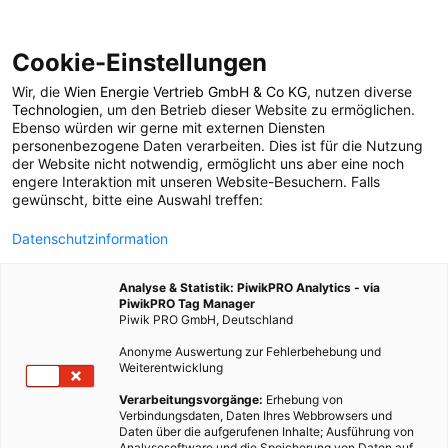
Cookie-Einstellungen
Wir, die
Wien Energie Vertrieb GmbH & Co KG
, nutzen diverse
ENERGIEPOLITIK
Technologien
, um den Betrieb dieser Website zu ermöglichen.
Ebenso würden wir gerne mit externen Diensten
Gerechter Ausstieg
personenbezogene Daten verarbeiten. Dies ist für die Nutzung
der Website nicht notwendig, ermöglicht uns aber eine noch
engere Interaktion mit unseren Website-Besuchern. Falls
aus fossilen
gewünscht, bitte eine Auswahl treffen:
Datenschutzinformation
Energieträgern
Analyse & Statistik: PiwikPRO Analytics - via
PiwikPRO Tag Manager
20. MAI 2022
2 MINUTEN LESEZEIT
Piwik PRO GmbH, Deutschland
Anonyme Auswertung zur Fehlerbehebung und
Weiterentwicklung
Verarbeitungsvorgänge:
Erhebung von
Verbindungsdaten, Daten Ihres Webbrowsers und
Daten über die aufgerufenen Inhalte; Ausführung von
Analysesoftware und die Speicherung von Daten auf