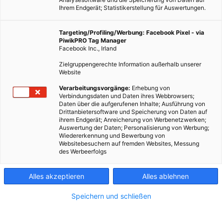
Ihrem Endgerät; Statistikerstellung für Auswertungen.
Targeting/Profiling/Werbung: Facebook Pixel - via
PiwikPRO Tag Manager
Facebook Inc., Irland
Zielgruppengerechte Information außerhalb unserer
Website
Öffis-Nutzer sind am gesündesten
Verarbeitungsvorgänge:
Erhebung von
Verbindungsdaten und Daten ihres Webbrowsers;
Daten über die aufgerufenen Inhalte; Ausführung von
Öffis-Nutzen ist gut gegen Bluthochdruck, Diabetes und
Drittanbietersoftware und Speicherung von Daten auf
ihrem Endgerät; Anreicherung von Werbenetzwerken;
Übergewicht.
Auswertung der Daten; Personalisierung von Werbung;
Wiedererkennung und Bewerbung von
Websitebesuchern auf fremden Websites, Messung
Dieser Artikel wurde am 8. Februar 2016 veröffentlicht
des Werbeerfolgs
und ist möglicherweise nicht mehr aktuell!
Alles akzeptieren
Alles ablehnen
Wer mit den Öffis, also mit Bus, Bim, U-Bahn oder Zug statt mit
dem Auto oder Fahrrad zur Arbeit fährt, hat ein niedrigeres
Speichern und schließen
Risiko für Bluthochdruck, Diabetes und Übergewicht. Das ergab
eine japanische Studie. Präsentiert wurden die