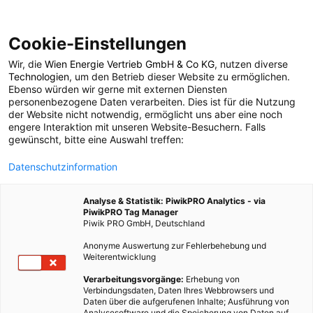
Cookie-Einstellungen
Wir, die
Wien Energie Vertrieb GmbH & Co KG
, nutzen diverse
LEBEN
Technologien
, um den Betrieb dieser Website zu ermöglichen.
Ebenso würden wir gerne mit externen Diensten
Good News: Öffis-
personenbezogene Daten verarbeiten. Dies ist für die Nutzung
der Website nicht notwendig, ermöglicht uns aber eine noch
engere Interaktion mit unseren Website-Besuchern. Falls
Nutzer leben gesund
gewünscht, bitte eine Auswahl treffen:
Datenschutzinformation
8. FEBRUAR 2016
2 MINUTEN LESEZEIT
Analyse & Statistik: PiwikPRO Analytics - via
PiwikPRO Tag Manager
Piwik PRO GmbH, Deutschland
Anonyme Auswertung zur Fehlerbehebung und
Weiterentwicklung
Verarbeitungsvorgänge:
Erhebung von
Verbindungsdaten, Daten Ihres Webbrowsers und
Daten über die aufgerufenen Inhalte; Ausführung von
Analysesoftware und die Speicherung von Daten auf