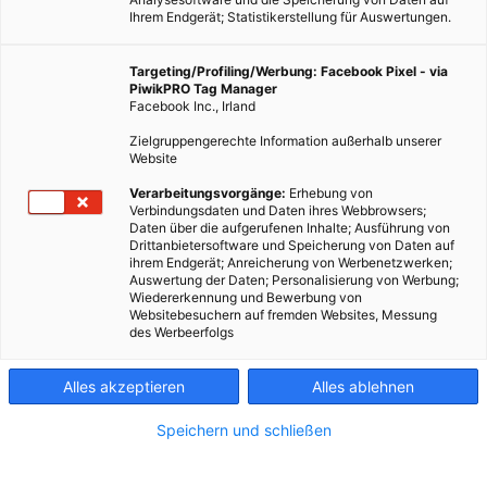
Ihrem Endgerät; Statistikerstellung für Auswertungen.
Targeting/Profiling/Werbung: Facebook Pixel - via
PiwikPRO Tag Manager
Facebook Inc., Irland
Zielgruppengerechte Information außerhalb unserer
Website
Spitzbergens einzigartige Rentierart passt sich dem
Verarbeitungsvorgänge:
Erhebung von
Verbindungsdaten und Daten ihres Webbrowsers;
Klimawandel an und stellt seine Ernährungsgewohnheiten
Daten über die aufgerufenen Inhalte; Ausführung von
um.
Drittanbietersoftware und Speicherung von Daten auf
ihrem Endgerät; Anreicherung von Werbenetzwerken;
Auswertung der Daten; Personalisierung von Werbung;
Dieser Artikel wurde am 2. Juli 2019 veröffentlicht
Wiedererkennung und Bewerbung von
und ist möglicherweise nicht mehr aktuell!
Websitebesuchern auf fremden Websites, Messung
des Werbeerfolgs
Die Inselgruppe, die im deutschen Sprachgebiet hauptsächlich
Alles akzeptieren
Alles ablehnen
als Spitzbergen bekannt ist, im Norwegischen aber Svalbard
heißt, ist von kühlem Klima und karger Vegetation geprägt. In
Speichern und schließen
Spitzbergen ist es das ganze Jahr kalt und Niederschläge sind
zwar gering, aber regelmäßig. In den Sommermonaten liegen