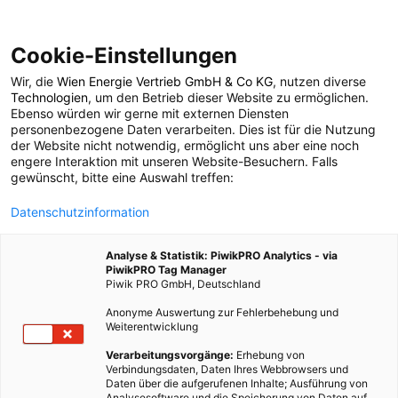
Cookie-Einstellungen
Wir, die
Wien Energie Vertrieb GmbH & Co KG
, nutzen diverse
MAGAZIN
Technologien
, um den Betrieb dieser Website zu ermöglichen.
Ebenso würden wir gerne mit externen Diensten
Klimawandel auf
personenbezogene Daten verarbeiten. Dies ist für die Nutzung
der Website nicht notwendig, ermöglicht uns aber eine noch
engere Interaktion mit unseren Website-Besuchern. Falls
Spitzbergen
gewünscht, bitte eine Auswahl treffen:
Datenschutzinformation
2. JULI 2019
2 MINUTEN LESEZEIT
Analyse & Statistik: PiwikPRO Analytics - via
PiwikPRO Tag Manager
Piwik PRO GmbH, Deutschland
Anonyme Auswertung zur Fehlerbehebung und
Weiterentwicklung
Verarbeitungsvorgänge:
Erhebung von
Verbindungsdaten, Daten Ihres Webbrowsers und
Daten über die aufgerufenen Inhalte; Ausführung von
Analysesoftware und die Speicherung von Daten auf