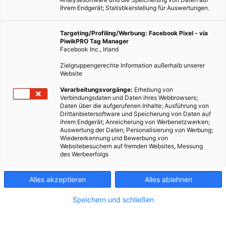
Ihrem Endgerät; Statistikerstellung für Auswertungen.
Targeting/Profiling/Werbung: Facebook Pixel - via
PiwikPRO Tag Manager
Facebook Inc., Irland
Zielgruppengerechte Information außerhalb unserer
Website
Verarbeitungsvorgänge:
Erhebung von
Verbindungsdaten und Daten ihres Webbrowsers;
Fotocredit: © DanaTentis / Pixabay
Daten über die aufgerufenen Inhalte; Ausführung von
Drittanbietersoftware und Speicherung von Daten auf
ihrem Endgerät; Anreicherung von Werbenetzwerken;
Auswertung der Daten; Personalisierung von Werbung;
Dass es jetzt wichtig ist, zu Hause zu bleiben, steht wohl
Wiedererkennung und Bewerbung von
Websitebesuchern auf fremden Websites, Messung
außer Frage. Trotzdem stellen viele im Moment fest, wie
des Werbeerfolgs
erstaunlich schnell einem die Decke auf den Kopf fallen kann,
wenn man angehalten ist, sich nur im nötigsten aller Fälle
Alles akzeptieren
Alles ablehnen
nach draußen zu bewegen. Wir haben daher einen Guide mit
30 Me-Time-Tipps für dich aufgestellt, die deine Zeit für dich
Speichern und schließen
jetzt zu etwas Besonderem machen.