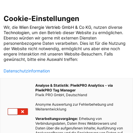
Cookie-Einstellungen
Wir, die
Wien Energie Vertrieb GmbH & Co KG
, nutzen diverse
LEBEN
Technologien
, um den Betrieb dieser Website zu ermöglichen.
Ebenso würden wir gerne mit externen Diensten
Me-Time-Guide: 30
personenbezogene Daten verarbeiten. Dies ist für die Nutzung
der Website nicht notwendig, ermöglicht uns aber eine noch
engere Interaktion mit unseren Website-Besuchern. Falls
Dinge, die dir jetzt gut
gewünscht, bitte eine Auswahl treffen:
Datenschutzinformation
tun könnten
Analyse & Statistik: PiwikPRO Analytics - via
PiwikPRO Tag Manager
19. MÄRZ 2020
9 MINUTEN LESEZEIT
Piwik PRO GmbH, Deutschland
Anonyme Auswertung zur Fehlerbehebung und
Weiterentwicklung
Verarbeitungsvorgänge:
Erhebung von
Verbindungsdaten, Daten Ihres Webbrowsers und
Daten über die aufgerufenen Inhalte; Ausführung von
Analysesoftware und die Speicherung von Daten auf