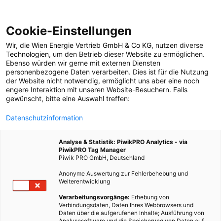
Cookie-Einstellungen
Wir, die
Wien Energie Vertrieb GmbH & Co KG
, nutzen diverse
LEBEN
Technologien
, um den Betrieb dieser Website zu ermöglichen.
Ebenso würden wir gerne mit externen Diensten
Nachhaltig denken
personenbezogene Daten verarbeiten. Dies ist für die Nutzung
der Website nicht notwendig, ermöglicht uns aber eine noch
engere Interaktion mit unseren Website-Besuchern. Falls
beim Einkaufen
gewünscht, bitte eine Auswahl treffen:
Datenschutzinformation
29. NOVEMBER 2011
2 MINUTEN LESEZEIT
Analyse & Statistik: PiwikPRO Analytics - via
PiwikPRO Tag Manager
Piwik PRO GmbH, Deutschland
Anonyme Auswertung zur Fehlerbehebung und
Weiterentwicklung
Verarbeitungsvorgänge:
Erhebung von
Verbindungsdaten, Daten Ihres Webbrowsers und
Daten über die aufgerufenen Inhalte; Ausführung von
Analysesoftware und die Speicherung von Daten auf