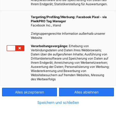
Ihrem Endgerät; Statistikerstellung für Auswertungen.
Targeting/Profiling/Werbung: Facebook Pixel - via
Piktogramm: Müll
PiwikPRO Tag Manager
Facebook Inc., Irland
Zielgruppengerechte Information außerhalb unserer
Dieser Artikel wurde am 29. November 2011 veröffentlicht
Website
und ist möglicherweise nicht mehr aktuell!Sind es 30, 50
Verarbeitungsvorgänge:
Erhebung von
oder 60 Prozent von den Lebensmitteln, die wir einkaufen,
Verbindungsdaten und Daten ihres Webbrowsers;
Daten über die aufgerufenen Inhalte; Ausführung von
die letztlich im Müll…
Drittanbietersoftware und Speicherung von Daten auf
ihrem Endgerät; Anreicherung von Werbenetzwerken;
Auswertung der Daten; Personalisierung von Werbung;
Dieser Artikel wurde am 29. November 2011 veröffentlicht
Wiedererkennung und Bewerbung von
und ist möglicherweise nicht mehr aktuell!
Websitebesuchern auf fremden Websites, Messung
des Werbeerfolgs
Sind es 30, 50 oder 60 Prozent von den Lebensmitteln, die
wir einkaufen, die letztlich im Müll landen? Verschiedene
Alles akzeptieren
Alles ablehnen
Untersuchungen zeigen verschiedene Ergebnisse. Klar ist
Speichern und schließen
nur: Viel von der Nahrung, die wir aus den Geschäften holen,
wandert in den Abfall – teils originalverpackt.