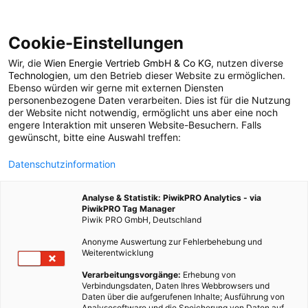
Cookie-Einstellungen
Wir, die
Wien Energie Vertrieb GmbH & Co KG
, nutzen diverse
ENERGIEPOLITIK
Technologien
, um den Betrieb dieser Website zu ermöglichen.
Ebenso würden wir gerne mit externen Diensten
Nachhaltigkeitskonfere
personenbezogene Daten verarbeiten. Dies ist für die Nutzung
der Website nicht notwendig, ermöglicht uns aber eine noch
engere Interaktion mit unseren Website-Besuchern. Falls
an der Uni Göttingen
gewünscht, bitte eine Auswahl treffen:
Datenschutzinformation
(22.-24.11.2013)
Analyse & Statistik: PiwikPRO Analytics - via
PiwikPRO Tag Manager
25. NOVEMBER 2013
4 MINUTEN LESEZEIT
Piwik PRO GmbH, Deutschland
Anonyme Auswertung zur Fehlerbehebung und
Weiterentwicklung
Verarbeitungsvorgänge:
Erhebung von
Verbindungsdaten, Daten Ihres Webbrowsers und
Daten über die aufgerufenen Inhalte; Ausführung von
Analysesoftware und die Speicherung von Daten auf