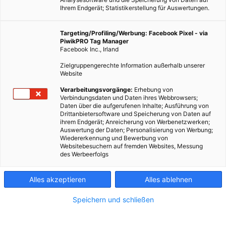
Ihrem Endgerät; Statistikerstellung für Auswertungen.
Targeting/Profiling/Werbung: Facebook Pixel - via
PiwikPRO Tag Manager
Facebook Inc., Irland
Zielgruppengerechte Information außerhalb unserer
Website
Verarbeitungsvorgänge:
Erhebung von
Verbindungsdaten und Daten ihres Webbrowsers;
Daten über die aufgerufenen Inhalte; Ausführung von
Drittanbietersoftware und Speicherung von Daten auf
Dieser Artikel wurde am 25. November 2013 veröffentlicht
ihrem Endgerät; Anreicherung von Werbenetzwerken;
Auswertung der Daten; Personalisierung von Werbung;
und ist möglicherweise nicht mehr aktuell! In
Wiedererkennung und Bewerbung von
Zusammenarbeit mit NDR-Info hatten Studenten der
Websitebesuchern auf fremden Websites, Messung
des Werbeerfolgs
Universität Göttingen die zweite Nachhaltigkeitskonferenz,
diesmal unter Federführung der…
Alles akzeptieren
Alles ablehnen
Dieser Artikel wurde am 25. November 2013 veröffentlicht
Speichern und schließen
und ist möglicherweise nicht mehr aktuell!