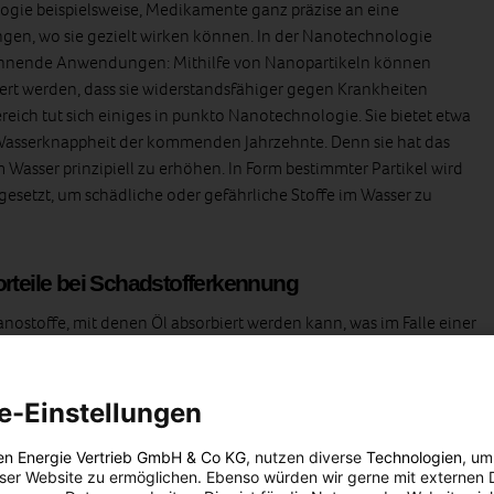
ogie beispielsweise, Medikamente ganz präzise an eine
ingen, wo sie gezielt wirken können. In der Nanotechnologie
pannende Anwendungen: Mithilfe von Nanopartikeln können
dert werden, dass sie widerstandsfähiger gegen Krankheiten
ich tut sich einiges in punkto Nanotechnologie. Sie bietet etwa
Wasserknappheit der kommenden Jahrzehnte. Denn sie hat das
Wasser prinzipiell zu erhöhen. In Form bestimmter Partikel wird
ingesetzt, um schädliche oder gefährliche Stoffe im Wasser zu
orteile bei Schadstofferkennung
anostoffe, mit denen Öl absorbiert werden kann, was im Falle einer
r die Umwelt aufweist. Noch ein paar mehr Beispiele gefällig, was
Punkto Umwelt tut? Gerne: Mit Hilfe von Nanopartikeln entstehen
 Luft erkennen, wodurch diese zum Teil auch aus der Umgebung
e-Einstellungen
rch das Zuführen von bestimmten Nanopartikeln in Kraftstoffen
rt werden, dass sich die entstehenden Emissionen reduzieren
en Energie Vertrieb GmbH & Co KG
, nutzen diverse
Technologien
, um
eser Website zu ermöglichen. Ebenso würden wir gerne mit externen 
ologie also ist: Auch sie hat ihre Tücken. Aber warum?