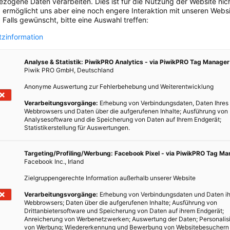
zogene Daten verarbeiten. Dies ist für die Nutzung der Website nic
ische Stoffe produzieren. Das liegt daran, dass im Nanomaßstab
 ermöglicht uns aber eine noch engere Interaktion mit unseren Websi
lten. Dadurch können sich bekannte Materialien im Nanomaßstab
 Falls gewünscht, bitte eine Auswahl treffen:
 Die extrem geringe Größe von Nanomaterialien ermöglicht es
zinformation
e auch ansonsten undurchdringliche Barrieren überwinden.
elsweise in die Lymphe, das Blut und sogar in das Knochenmark
Analyse & Statistik: PiwikPRO Analytics - via PiwikPRO Tag Manager
Piwik PRO GmbH, Deutschland
Anonyme Auswertung zur Fehlerbehebung und Weiterentwicklung
en Nanotechnologie länderübergreifend
Verarbeitungsvorgänge:
Erhebung von Verbindungsdaten, Daten Ihres
Webbrowsers und Daten über die aufgerufenen Inhalte; Ausführung von
er Nanomaterialien wurden Vorschriften erlassen, um
Analysesoftware und die Speicherung von Daten auf Ihrem Endgerät;
chnologieforschung sicher und effizient durchgeführt wird. Schon
Statistikerstellung für Auswertungen.
örde daher den sogenannte Toxic Substances Control Act (TSCA)
ht der amerikanischen Umweltschutzbehörde, Berichte,
Targeting/Profiling/Werbung: Facebook Pixel - via PiwikPRO Tag M
Facebook Inc., Irland
ränkungen für die Verwendung von chemischen Stoffen in
llerdings hat die Behörde erst vor kurzem damit begonnen, ihre
Zielgruppengerechte Information außerhalb unserer Website
chnologie geltend zu machen: 2017 forderte sie alle
Verarbeitungsvorgänge:
Erhebung von Verbindungsdaten und Daten ih
vor Nanomaterialien hergestellt oder verarbeitet hatten, auf,
Webbrowsers; Daten über die aufgerufenen Inhalte; Ausführung von
Drittanbietersoftware und Speicherung von Daten auf ihrem Endgerät;
 die verwendeten Technologien zu übermitteln. 2011 wurde
Anreicherung von Werbenetzwerken; Auswertung der Daten; Personalis
sabkommen zwischen Kanada und den USA beschlossen, das eine
von Werbung; Wiedererkennung und Bewerbung von Websitebesuchern