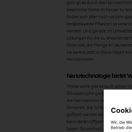
gelingt es durch die Nanotechnol
bestimmte Stelle im Körper zu br
finden sich aber noch weitere s
beispielsweise Pflanzen so verän
werden. Und gerade im Umweltbere
Lösungen für die zu erwartende 
Potenzial, die Menge an sauberem 
sie bereits jetzt in Kläranlagen e
neutralisieren.
Nanotechnologie bietet V
Mittlerweile gibt es auch schon N
Ölkatastrophe großes Potenzial fü
die Nanotechnik bereits alles in 
Sensoren, die Schadstoffe in der
Cooki
gefiltert werden können. Und: Du
kann deren Effizienz so verbesse
Wir, die
Wi
Betrieb di
lassen. So wertvoll die Nanotechn