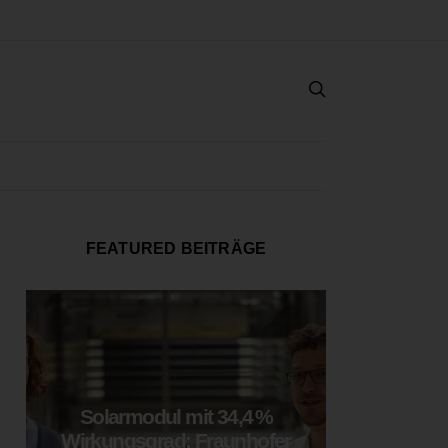
FEATURED BEITRÄGE
Solarmodul mit 34,4 %
LOOP
Wirkungsgrad: Fraunhofer
München