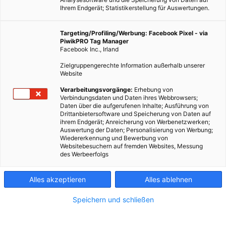
Ihrem Endgerät; Statistikerstellung für Auswertungen.
Targeting/Profiling/Werbung: Facebook Pixel - via
PiwikPRO Tag Manager
Facebook Inc., Irland
Zielgruppengerechte Information außerhalb unserer
Website
Verarbeitungsvorgänge:
Erhebung von
Verbindungsdaten und Daten ihres Webbrowsers;
Daten über die aufgerufenen Inhalte; Ausführung von
Drittanbietersoftware und Speicherung von Daten auf
ihrem Endgerät; Anreicherung von Werbenetzwerken;
Auswertung der Daten; Personalisierung von Werbung;
Lastenrad
Wiedererkennung und Bewerbung von
Websitebesuchern auf fremden Websites, Messung
des Werbeerfolgs
Bald kommt auch noch Car Sharing und ein Zustellservice
dazu.
Alles akzeptieren
Alles ablehnen
Speichern und schließen
Dieser Artikel wurde am 1. Januar 2016 veröffentlicht
und ist möglicherweise nicht mehr aktuell!