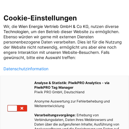
Cookie-Einstellungen
Wir, die
Wien Energie Vertrieb GmbH & Co KG
, nutzen diverse
MOBILITÄT
Technologien
, um den Betrieb dieser Website zu ermöglichen.
Ebenso würden wir gerne mit externen Diensten
Profis am Wort:
personenbezogene Daten verarbeiten. Dies ist für die Nutzung
der Website nicht notwendig, ermöglicht uns aber eine noch
engere Interaktion mit unseren Website-Besuchern. Falls
„Lastenräder werden
gewünscht, bitte eine Auswahl treffen:
Datenschutzinformation
sehr gut
Analyse & Statistik: PiwikPRO Analytics - via
angenommen“
PiwikPRO Tag Manager
Piwik PRO GmbH, Deutschland
Anonyme Auswertung zur Fehlerbehebung und
1. JANUAR 2016
2 MINUTEN LESEZEIT
Weiterentwicklung
Verarbeitungsvorgänge:
Erhebung von
Verbindungsdaten, Daten Ihres Webbrowsers und
Daten über die aufgerufenen Inhalte; Ausführung von
Analysesoftware und die Speicherung von Daten auf