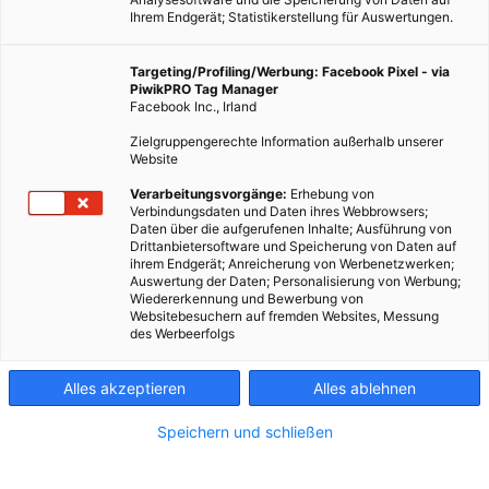
Ihrem Endgerät; Statistikerstellung für Auswertungen.
Targeting/Profiling/Werbung: Facebook Pixel - via
PiwikPRO Tag Manager
Facebook Inc., Irland
Zielgruppengerechte Information außerhalb unserer
Website
LEBEN
Der Stromkrieg: Wie Edison, Tesla und Westinghouse um
Verarbeitungsvorgänge:
Erhebung von
Verbindungsdaten und Daten ihres Webbrowsers;
die Zukunft der Elektrizität kämpften
Daten über die aufgerufenen Inhalte; Ausführung von
Drittanbietersoftware und Speicherung von Daten auf
17. JULI 2026
VON
ENERGIELEBEN
ihrem Endgerät; Anreicherung von Werbenetzwerken;
Auswertung der Daten; Personalisierung von Werbung;
Der Stromkrieg war einer der spannendsten Technik Konflikte
Wiedererkennung und Bewerbung von
Websitebesuchern auf fremden Websites, Messung
der Geschichte: Edison setzte auf Gleichstrom, Tesla und
des Werbeerfolgs
Westinghouse auf Wechselstrom – und dahinter steckte weit
mehr als nur eine technische Frage.
Alles akzeptieren
Alles ablehnen
BEITRAG ANSEHEN
Speichern und schließen
TEILEN