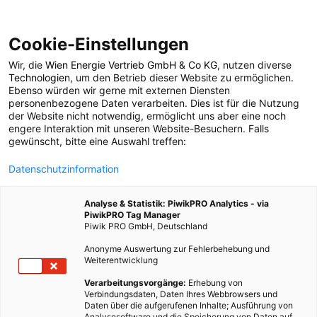
Cookie-Einstellungen
Wir, die
Wien Energie Vertrieb GmbH & Co KG
, nutzen diverse
TECH
Technologien
, um den Betrieb dieser Website zu ermöglichen.
Ebenso würden wir gerne mit externen Diensten
Selbstheilende
personenbezogene Daten verarbeiten. Dies ist für die Nutzung
der Website nicht notwendig, ermöglicht uns aber eine noch
engere Interaktion mit unseren Website-Besuchern. Falls
Festkörperakkus ohne
gewünscht, bitte eine Auswahl treffen:
Datenschutzinformation
Seltenen Erden
Analyse & Statistik: PiwikPRO Analytics - via
PiwikPRO Tag Manager
16. MAI 2024
2 MINUTEN LESEZEIT
Piwik PRO GmbH, Deutschland
Anonyme Auswertung zur Fehlerbehebung und
Weiterentwicklung
Verarbeitungsvorgänge:
Erhebung von
Verbindungsdaten, Daten Ihres Webbrowsers und
Daten über die aufgerufenen Inhalte; Ausführung von
Analysesoftware und die Speicherung von Daten auf