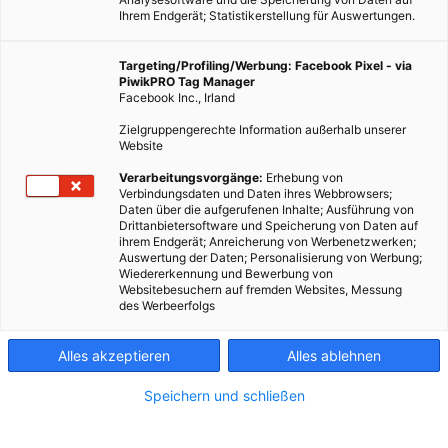
Ihrem Endgerät; Statistikerstellung für Auswertungen.
Targeting/Profiling/Werbung: Facebook Pixel - via
PiwikPRO Tag Manager
Facebook Inc., Irland
Zielgruppengerechte Information außerhalb unserer
Website
Festkörperakkus
Verarbeitungsvorgänge:
Erhebung von
Verbindungsdaten und Daten ihres Webbrowsers;
Daten über die aufgerufenen Inhalte; Ausführung von
An der University of California San Diego wurde ein neues
Drittanbietersoftware und Speicherung von Daten auf
Kathodenmaterial für Lithium-Schwefel-
ihrem Endgerät; Anreicherung von Werbenetzwerken;
Auswertung der Daten; Personalisierung von Werbung;
Festkörperbatterien entwickelt, das elektrisch leitfähig und
Wiedererkennung und Bewerbung von
strukturell heilbar ist.
Websitebesuchern auf fremden Websites, Messung
des Werbeerfolgs
Dieser Artikel wurde am 16. Mai 2024 veröffentlicht
und ist möglicherweise nicht mehr aktuell!
Alles akzeptieren
Alles ablehnen
Speichern und schließen
Forscher sind der Verwirklichung von Festkörperakkus aus
Lithium und Schwefel einen Schritt nähergekommen. Ein Team