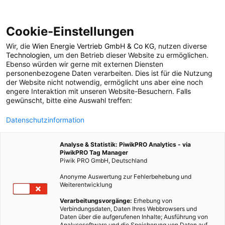
Cookie-Einstellungen
Wir, die
Wien Energie Vertrieb GmbH & Co KG
, nutzen diverse
POSTS BY TAG
Technologien
, um den Betrieb dieser Website zu ermöglichen.
Ebenso würden wir gerne mit externen Diensten
Photovoltaik-Anlagen
personenbezogene Daten verarbeiten. Dies ist für die Nutzung
der Website nicht notwendig, ermöglicht uns aber eine noch
engere Interaktion mit unseren Website-Besuchern. Falls
gewünscht, bitte eine Auswahl treffen:
6 BEITRÄGE
Datenschutzinformation
Analyse & Statistik: PiwikPRO Analytics - via
PiwikPRO Tag Manager
Piwik PRO GmbH, Deutschland
Anonyme Auswertung zur Fehlerbehebung und
Weiterentwicklung
Verarbeitungsvorgänge:
Erhebung von
Verbindungsdaten, Daten Ihres Webbrowsers und
Daten über die aufgerufenen Inhalte; Ausführung von
Analysesoftware und die Speicherung von Daten auf