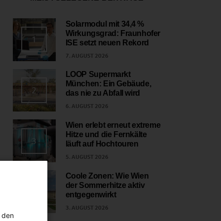
Solarmodul mit 34,4 %
Wirkungsgrad: Fraunhofer
1
ISE setzt neuen Rekord
7. AUGUST 2026
LOOP Supermarkt
München: Ein Gebäude,
2
das nie zu Abfall wird
6. AUGUST 2026
Wien erlebt erneut extreme
Hitze und die Fernkälte
3
läuft auf Hochtouren
5. AUGUST 2026
Coole Zonen: Wie Wien
der Sommerhitze aktiv
4
entgegenwirkt
3. AUGUST 2026
 den