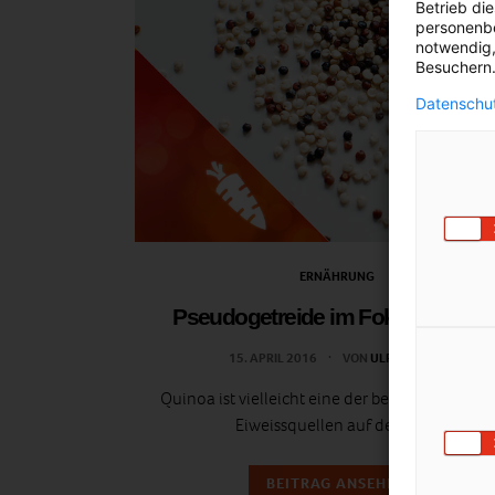
Betrieb di
personenbe
notwendig,
Besuchern.
Datenschut
ERNÄHRUNG
Pseudogetreide im Fokus: Quino
15. APRIL 2016
VON
ULRIKE GÖBL
Quinoa ist vielleicht eine der besten pflanzlic
Eiweissquellen auf der Welt.
BEITRAG ANSEHEN