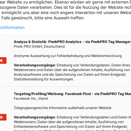
eser Website zu ermöglichen. Ebenso würden wir gerne mit externen 
29. APRIL 2016
VON
ULRIKE GÖBL
zogene Daten verarbeiten. Dies ist für die Nutzung der Website nic
 ermöglicht uns aber eine noch engere Interaktion mit unseren Websi
Teff oder Zwerghirse ist das kleinste Getreide der Welt,
 Falls gewünscht, bitte eine Auswahl treffen:
kann nicht geschält werden und ist daher immer
zinformation
vollwertig und entsprechend vitalstoffreich.
Analyse & Statistik: PiwikPRO Analytics - via PiwikPRO Tag Manager
BEITRAG ANSEHEN
Piwik PRO GmbH, Deutschland
Anonyme Auswertung zur Fehlerbehebung und Weiterentwicklung
TEILEN
Verarbeitungsvorgänge:
Erhebung von Verbindungsdaten, Daten Ihres
Webbrowsers und Daten über die aufgerufenen Inhalte; Ausführung von
Analysesoftware und die Speicherung von Daten auf Ihrem Endgerät;
Statistikerstellung für Auswertungen.
a
Targeting/Profiling/Werbung: Facebook Pixel - via PiwikPRO Tag M
Facebook Inc., Irland
hen
Zielgruppengerechte Information außerhalb unserer Website
Verarbeitungsvorgänge:
Erhebung von Verbindungsdaten und Daten ih
Webbrowsers; Daten über die aufgerufenen Inhalte; Ausführung von
Drittanbietersoftware und Speicherung von Daten auf ihrem Endgerät;