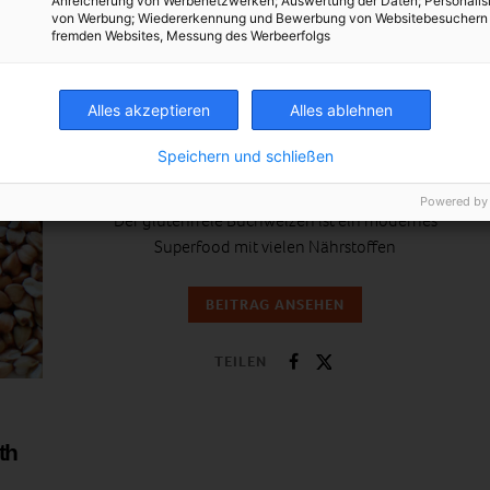
Anreicherung von Werbenetzwerken; Auswertung der Daten; Personalis
von Werbung; Wiedererkennung und Bewerbung von Websitebesuchern
fremden Websites, Messung des Werbeerfolgs
ERNÄHRUNG
Alles akzeptieren
Alles ablehnen
Pseudogetreide im Fokus: Buchweizen
Speichern und schließen
1. APRIL 2016
VON
ULRIKE GÖBL
Powered by
Der glutenfreie Buchweizen ist ein modernes
Superfood mit vielen Nährstoffen
BEITRAG ANSEHEN
TEILEN
th