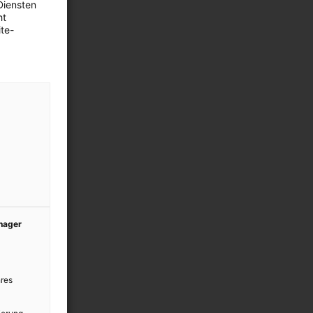
Diensten
ht
te-
anager
res