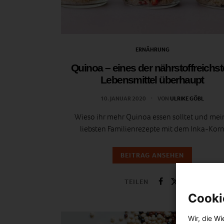
ERNÄHRUNG
Quinoa – eines der nährstoffreichs
Lebensmittel überhaupt
10. JANUAR 2020
VON
ULRIKE GÖBL
Wieso ihr mehr Quinoa essen solltet und mei
liebsten Familienrezepte mit dem Inka-Kor
BEITRAG ANSEHEN
TEILEN
Cooki
Wir, die
Wi