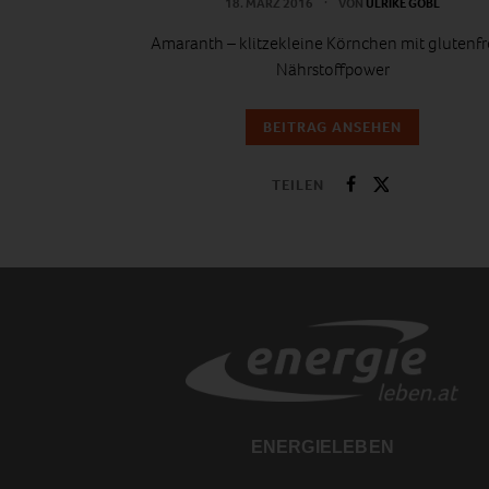
18. MÄRZ 2016
VON
ULRIKE GÖBL
Amaranth – klitzekleine Körnchen mit glutenfr
Nährstoffpower
BEITRAG ANSEHEN
TEILEN
ENERGIELEBEN