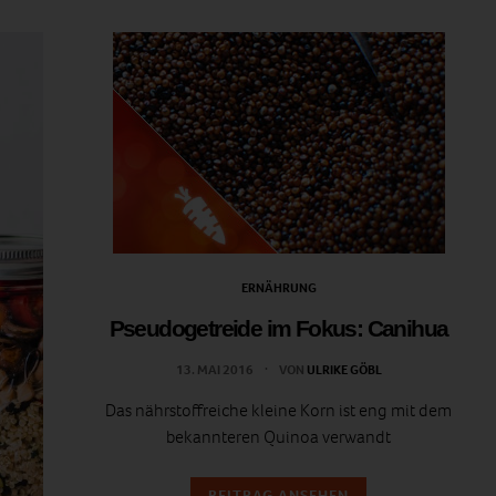
ERNÄHRUNG
Pseudogetreide im Fokus: Canihua
13. MAI 2016
VON
ULRIKE GÖBL
Das nährstoffreiche kleine Korn ist eng mit dem
bekannteren Quinoa verwandt
BEITRAG ANSEHEN