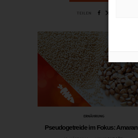
TEILEN
ERNÄHRUNG
Pseudogetreide im Fokus: Amaran