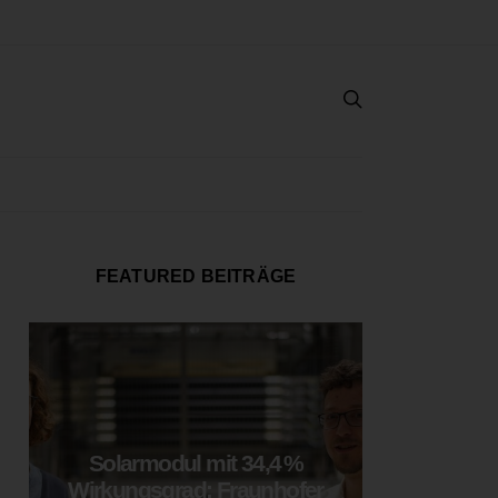
FEATURED BEITRÄGE
Solarmodul mit 34,4 %
LOOP
Wirkungsgrad: Fraunhofer
München