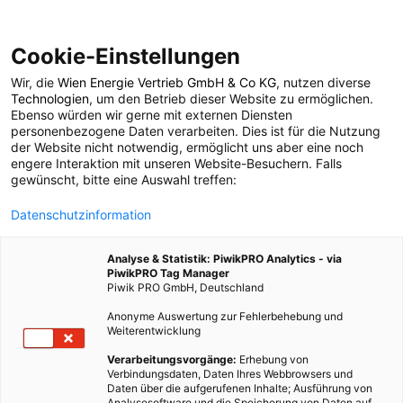
Cookie-Einstellungen
Wir, die
Wien Energie Vertrieb GmbH & Co KG
, nutzen diverse
POSTS BY TAG
Technologien
, um den Betrieb dieser Website zu ermöglichen.
Ebenso würden wir gerne mit externen Diensten
Wärmeversorgung
personenbezogene Daten verarbeiten. Dies ist für die Nutzung
der Website nicht notwendig, ermöglicht uns aber eine noch
engere Interaktion mit unseren Website-Besuchern. Falls
gewünscht, bitte eine Auswahl treffen:
7 BEITRÄGE
Datenschutzinformation
Analyse & Statistik: PiwikPRO Analytics - via
PiwikPRO Tag Manager
Piwik PRO GmbH, Deutschland
Anonyme Auswertung zur Fehlerbehebung und
Weiterentwicklung
Verarbeitungsvorgänge:
Erhebung von
Verbindungsdaten, Daten Ihres Webbrowsers und
Daten über die aufgerufenen Inhalte; Ausführung von
Analysesoftware und die Speicherung von Daten auf