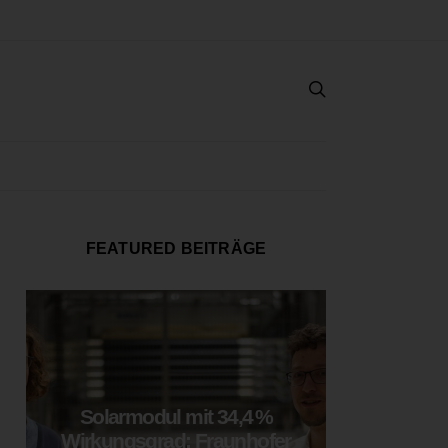
FEATURED BEITRÄGE
Solarmodul mit 34,4 %
LOOP
Wirkungsgrad: Fraunhofer
München