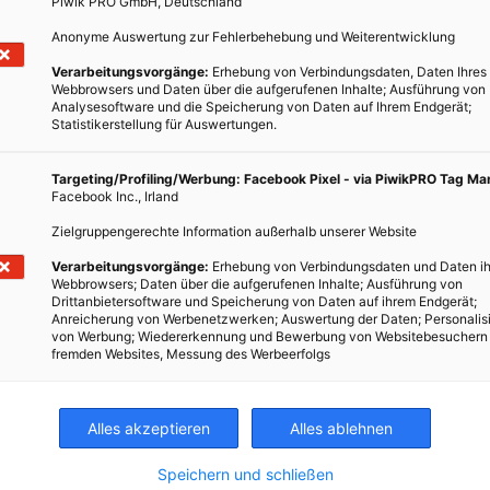
Piwik PRO GmbH, Deutschland
Anonyme Auswertung zur Fehlerbehebung und Weiterentwicklung
Verarbeitungsvorgänge:
Erhebung von Verbindungsdaten, Daten Ihres
MODE
Webbrowsers und Daten über die aufgerufenen Inhalte; Ausführung von
Analysesoftware und die Speicherung von Daten auf Ihrem Endgerät;
Fast Fashion
Statistikerstellung für Auswertungen.
9. MAI 2019
VON
ENERGIELEBEN REDAKTION
 der
Targeting/Profiling/Werbung: Facebook Pixel - via PiwikPRO Tag M
eine
Die Modeindustrie verleitet uns zum schnellen Kauf
Facebook Inc., Irland
von immer mehr neuer Kleidung.
Zielgruppengerechte Information außerhalb unserer Website
Verarbeitungsvorgänge:
Erhebung von Verbindungsdaten und Daten ih
BEITRAG ANSEHEN
Webbrowsers; Daten über die aufgerufenen Inhalte; Ausführung von
Drittanbietersoftware und Speicherung von Daten auf ihrem Endgerät;
Anreicherung von Werbenetzwerken; Auswertung der Daten; Personalis
TEILEN
von Werbung; Wiedererkennung und Bewerbung von Websitebesuchern
fremden Websites, Messung des Werbeerfolgs
Alles akzeptieren
Alles ablehnen
Speichern und schließen