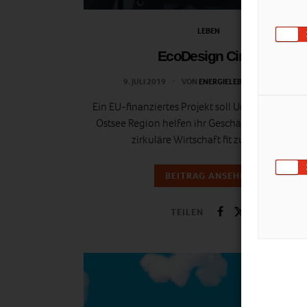
LEBEN
EcoDesign Circle
9. JULI 2019
VON
ENERGIELEBEN REDAKTION
Ein EU-finanziertes Projekt soll Unternehmen in
Ostsee Region helfen ihr Geschäftsmodell für 
zirkuläre Wirtschaft fit zu machen.
BEITRAG ANSEHEN
TEILEN