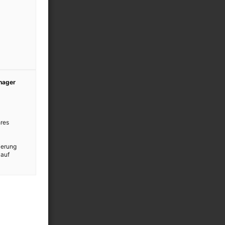
anager
res
ierung
 auf