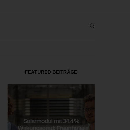
FEATURED BEITRÄGE
Solarmodul mit 34,4 %
LOOP
Wirkungsgrad: Fraunhofer
München