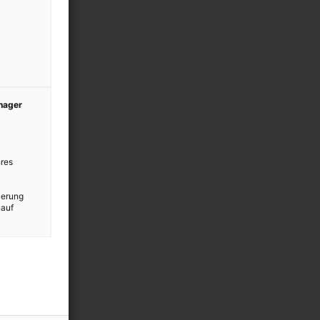
anager
res
ierung
 auf