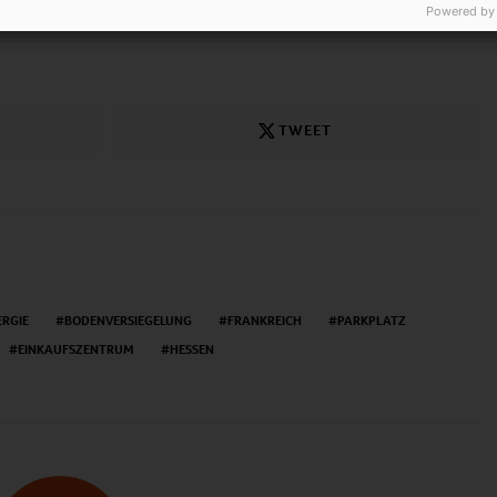
Powered by
TWEET
ERGIE
BODENVERSIEGELUNG
FRANKREICH
PARKPLATZ
EINKAUFSZENTRUM
HESSEN