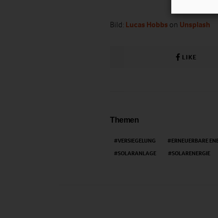
Bild:
Lucas Hobbs
on
Unsplash
LIKE
Themen
VERSIEGELUNG
ERNEUERBARE EN
SOLARANLAGE
SOLARENERGIE