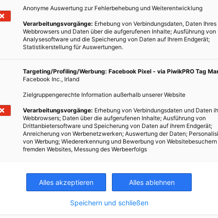
Prozent der Landesfläche soll für die Erzeugung von Solarstrom
Anonyme Auswertung zur Fehlerbehebung und Weiterentwicklung
u erreichen, müssen dem Gesetz zufolge neue Parkplätze mit mehr
Verarbeitungsvorgänge:
Erhebung von Verbindungsdaten, Daten Ihres
eigene Gebäude künftig mit Photovoltaik-Anlagen ausgestattet
Webbrowsers und Daten über die aufgerufenen Inhalte; Ausführung von
Analysesoftware und die Speicherung von Daten auf Ihrem Endgerät;
Statistikerstellung für Auswertungen.
ar, dass erneuerbare Energien im überragenden öffentlichen
chen Sicherheit dienen. Damit soll vor allem die Genehmigung von
Targeting/Profiling/Werbung: Facebook Pixel - via PiwikPRO Tag M
Facebook Inc., Irland
rden.
Zielgruppengerechte Information außerhalb unserer Website
Verarbeitungsvorgänge:
Erhebung von Verbindungsdaten und Daten ih
Webbrowsers; Daten über die aufgerufenen Inhalte; Ausführung von
Drittanbietersoftware und Speicherung von Daten auf ihrem Endgerät;
Anreicherung von Werbenetzwerken; Auswertung der Daten; Personalis
he Fortschritte, unterschiedliche Baumaterialien und
von Werbung; Wiedererkennung und Bewerbung von Websitebesuchern
fremden Websites, Messung des Werbeerfolgs
tfreundlicher Bauweisen. Mit folgenden Links gelangst du der
sem Themenbereich für Einsteiger bis zu Profis.
Alles akzeptieren
Alles ablehnen
erstellers Brompton kommt ohne Parkplätze aus
laranlagen?
Speichern und schließen
ergie vom Großparkplatz