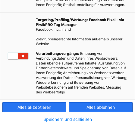
Ihrem Endgerät; Statistikerstellung für Auswertungen.
Targeting/Profiling/Werbung: Facebook Pixel - via
PiwikPRO Tag Manager
Facebook Inc., Irland
Zielgruppengerechte Information außerhalb unserer
Website
Verarbeitungsvorgänge:
Erhebung von
Verbindungsdaten und Daten ihres Webbrowsers;
Daten über die aufgerufenen Inhalte; Ausführung von
Drittanbietersoftware und Speicherung von Daten auf
Wärmepumpen finden sich bei immer mehr Einfamilienhäusern. Wie
ihrem Endgerät; Anreicherung von Werbenetzwerken;
sieht deren Zukunft allerdings bei Mehrparteienhäusern aus?
Auswertung der Daten; Personalisierung von Werbung;
Fotocredit: © HarmvdB/Pixabay
Wiedererkennung und Bewerbung von
Websitebesuchern auf fremden Websites, Messung
des Werbeerfolgs
Bisher kennen wir Wärmepumpen zum Großteil von Ein- oder
Alles akzeptieren
Alles ablehnen
Zweifamilienhäusern. Doch die nachhaltige Energieform
könnte künftig auch für Mehrfamilienhäuser interessant
Speichern und schließen
werden. Welche Herausforderungen das mit sich bringt,
haben wir hier für euch zusammengefasst.