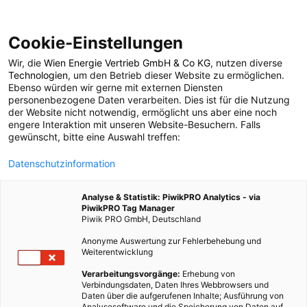
Cookie-Einstellungen
Wir, die
Wien Energie Vertrieb GmbH & Co KG
, nutzen diverse
ARCHITEKTUR
Technologien
, um den Betrieb dieser Website zu ermöglichen.
Ebenso würden wir gerne mit externen Diensten
Wärmepumpen:
personenbezogene Daten verarbeiten. Dies ist für die Nutzung
der Website nicht notwendig, ermöglicht uns aber eine noch
engere Interaktion mit unseren Website-Besuchern. Falls
Nachhaltiger Trend
gewünscht, bitte eine Auswahl treffen:
Datenschutzinformation
auch für
Analyse & Statistik: PiwikPRO Analytics - via
Mehrparteienhäuser
PiwikPRO Tag Manager
Piwik PRO GmbH, Deutschland
Anonyme Auswertung zur Fehlerbehebung und
31. MAI 2022
3 MINUTEN LESEZEIT
Weiterentwicklung
Verarbeitungsvorgänge:
Erhebung von
Verbindungsdaten, Daten Ihres Webbrowsers und
Daten über die aufgerufenen Inhalte; Ausführung von
Analysesoftware und die Speicherung von Daten auf