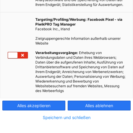
Ihrem Endgerät; Statistikerstellung für Auswertungen.
Targeting/Profiling/Werbung: Facebook Pixel - via
PiwikPRO Tag Manager
Facebook Inc., Irland
Zielgruppengerechte Information außerhalb unserer
Website
Verarbeitungsvorgänge:
Erhebung von
Verbindungsdaten und Daten ihres Webbrowsers;
Daten über die aufgerufenen Inhalte; Ausführung von
Drittanbietersoftware und Speicherung von Daten auf
Was ist eigentlich ein außergewöhnlicher Solarpark? Dieser Frage sind
ihrem Endgerät; Anreicherung von Werbenetzwerken;
wir für euch nachgegangen. Fotocredit: © Bruno/Germany via Pixabay
Auswertung der Daten; Personalisierung von Werbung;
Wiedererkennung und Bewerbung von
Websitebesuchern auf fremden Websites, Messung
des Werbeerfolgs
In Punkto Solarenergie hat sich in den vergangenen Jahren
viel getan. Und das ist auch gut so. Um die nachhaltige
Alles akzeptieren
Alles ablehnen
Energie der Sonne bestmöglich zu nutzen, werden immer
neue Projekte realisiert. Wir zeigen dir hier drei ganz
Speichern und schließen
außergewöhnliche Solarparks, die dich staunen lassen
werden.