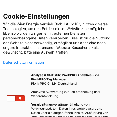
Cookie-Einstellungen
Wir, die
Wien Energie Vertrieb GmbH & Co KG
, nutzen diverse
ENERGIEPOLITIK
Technologien
, um den Betrieb dieser Website zu ermöglichen.
Ebenso würden wir gerne mit externen Diensten
Solarpark: Kennst du
personenbezogene Daten verarbeiten. Dies ist für die Nutzung
der Website nicht notwendig, ermöglicht uns aber eine noch
engere Interaktion mit unseren Website-Besuchern. Falls
schon diese drei
gewünscht, bitte eine Auswahl treffen:
Datenschutzinformation
besonderen
Analyse & Statistik: PiwikPRO Analytics - via
Solaranlagen?
PiwikPRO Tag Manager
Piwik PRO GmbH, Deutschland
Anonyme Auswertung zur Fehlerbehebung und
9. FEBRUAR 2022
3 MINUTEN LESEZEIT
Weiterentwicklung
Verarbeitungsvorgänge:
Erhebung von
Verbindungsdaten, Daten Ihres Webbrowsers und
Daten über die aufgerufenen Inhalte; Ausführung von
Analysesoftware und die Speicherung von Daten auf