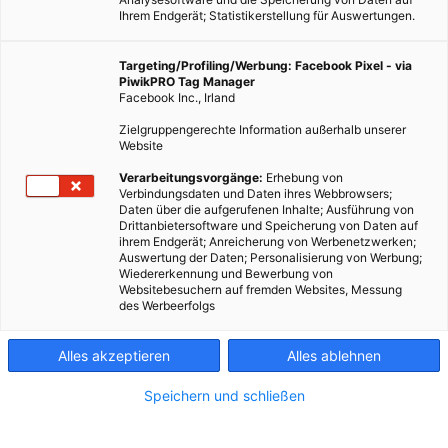
Ihrem Endgerät; Statistikerstellung für Auswertungen.
Targeting/Profiling/Werbung: Facebook Pixel - via
PiwikPRO Tag Manager
Facebook Inc., Irland
Zielgruppengerechte Information außerhalb unserer
Website
Verarbeitungsvorgänge:
Erhebung von
Verbindungsdaten und Daten ihres Webbrowsers;
Daten über die aufgerufenen Inhalte; Ausführung von
Drittanbietersoftware und Speicherung von Daten auf
ihrem Endgerät; Anreicherung von Werbenetzwerken;
Dieser Artikel wurde am 17. September 2012 veröffentlicht
Auswertung der Daten; Personalisierung von Werbung;
Wiedererkennung und Bewerbung von
und ist möglicherweise nicht mehr aktuell!In Deutschland
Websitebesuchern auf fremden Websites, Messung
laufen Diskussionen über die Räumung des Atommüllagers
des Werbeerfolgs
Asse. Schon seit mehreren Jahren ist bekannt, dass…
Alles akzeptieren
Alles ablehnen
Dieser Artikel wurde am 17. September 2012
veröffentlicht
Speichern und schließen
und ist möglicherweise nicht mehr aktuell!