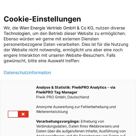
Cookie-Einstellungen
Wir, die
Wien Energie Vertrieb GmbH & Co KG
, nutzen diverse
TECH
Technologien
, um den Betrieb dieser Website zu ermöglichen.
Ebenso würden wir gerne mit externen Diensten
Atomenergie – eine
personenbezogene Daten verarbeiten. Dies ist für die Nutzung
der Website nicht notwendig, ermöglicht uns aber eine noch
engere Interaktion mit unseren Website-Besuchern. Falls
furchtbar schlechte
gewünscht, bitte eine Auswahl treffen:
Datenschutzinformation
Erfindung
Analyse & Statistik: PiwikPRO Analytics - via
PiwikPRO Tag Manager
17. SEPTEMBER 2012
5 MINUTEN LESEZEIT
Piwik PRO GmbH, Deutschland
Anonyme Auswertung zur Fehlerbehebung und
Weiterentwicklung
Verarbeitungsvorgänge:
Erhebung von
Verbindungsdaten, Daten Ihres Webbrowsers und
Daten über die aufgerufenen Inhalte; Ausführung von
Analysesoftware und die Speicherung von Daten auf