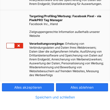
Ihrem Endgerät; Statistikerstellung für Auswertungen.
Targeting/Profiling/Werbung: Facebook Pixel - via
PiwikPRO Tag Manager
Facebook Inc., Irland
Zielgruppengerechte Information außerhalb unserer
Website
Verarbeitungsvorgänge:
Erhebung von
Fotocredit: unsplash.com/Jed Owen
Verbindungsdaten und Daten ihres Webbrowsers;
Daten über die aufgerufenen Inhalte; Ausführung von
Drittanbietersoftware und Speicherung von Daten auf
ihrem Endgerät; Anreicherung von Werbenetzwerken;
Müssen wir, wenn wir im Tiny House leben, wirklich immer
Auswertung der Daten; Personalisierung von Werbung;
Wiedererkennung und Bewerbung von
darauf achten, dass wir für alle Eventualitäten vorgesorgt
Websitebesuchern auf fremden Websites, Messung
haben? Welche Levels an Autarkie sind möglich? Welche sind
des Werbeerfolgs
sinnvoll?
Alles akzeptieren
Alles ablehnen
Dieser Artikel wurde am 5. April 2022 veröffentlicht
Speichern und schließen
und ist möglicherweise nicht mehr aktuell!
Wenn wir in einer Wohnung oder in einem größeren Haus