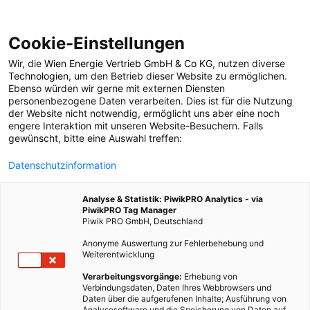
Cookie-Einstellungen
Wir, die
Wien Energie Vertrieb GmbH & Co KG
, nutzen diverse
LEBEN
Technologien
, um den Betrieb dieser Website zu ermöglichen.
Ebenso würden wir gerne mit externen Diensten
Autark oder abhängig
personenbezogene Daten verarbeiten. Dies ist für die Nutzung
der Website nicht notwendig, ermöglicht uns aber eine noch
engere Interaktion mit unseren Website-Besuchern. Falls
im Tiny House?
gewünscht, bitte eine Auswahl treffen:
Datenschutzinformation
5. APRIL 2022
3 MINUTEN LESEZEIT
Analyse & Statistik: PiwikPRO Analytics - via
PiwikPRO Tag Manager
Piwik PRO GmbH, Deutschland
Anonyme Auswertung zur Fehlerbehebung und
Weiterentwicklung
Verarbeitungsvorgänge:
Erhebung von
Verbindungsdaten, Daten Ihres Webbrowsers und
Daten über die aufgerufenen Inhalte; Ausführung von
Analysesoftware und die Speicherung von Daten auf