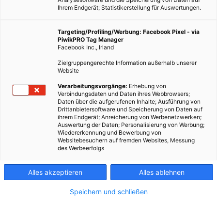
Ihrem Endgerät; Statistikerstellung für Auswertungen.
Targeting/Profiling/Werbung: Facebook Pixel - via
PiwikPRO Tag Manager
Facebook Inc., Irland
Zielgruppengerechte Information außerhalb unserer
Website
Verarbeitungsvorgänge:
Erhebung von
Verbindungsdaten und Daten ihres Webbrowsers;
Daten über die aufgerufenen Inhalte; Ausführung von
Drittanbietersoftware und Speicherung von Daten auf
ihrem Endgerät; Anreicherung von Werbenetzwerken;
Auswertung der Daten; Personalisierung von Werbung;
Wiedererkennung und Bewerbung von
Websitebesuchern auf fremden Websites, Messung
Bornholm zieht jedes Jahr Tausende von Touristen an. Mit
des Werbeerfolgs
Kreislaufwirtschaft will die Insel nun auch abfallfrei werden.
Alles akzeptieren
Alles ablehnen
Dieser Artikel wurde am 7. Januar 2025 veröffentlicht
und ist möglicherweise nicht mehr aktuell!
Speichern und schließen
Bornholm, diese kleine, rautenförmige Insel mit 40.000