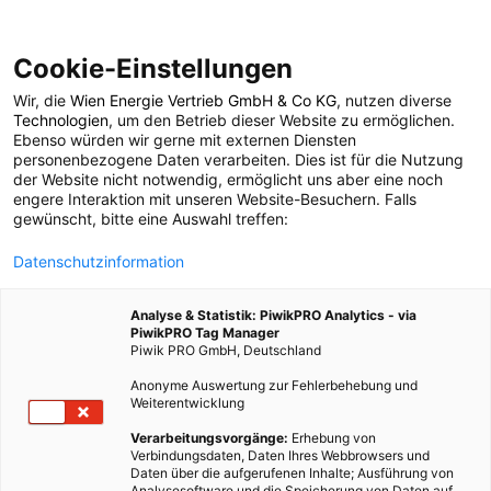
Cookie-Einstellungen
Wir, die
Wien Energie Vertrieb GmbH & Co KG
, nutzen diverse
LEBEN
Technologien
, um den Betrieb dieser Website zu ermöglichen.
Ebenso würden wir gerne mit externen Diensten
Die dänische
personenbezogene Daten verarbeiten. Dies ist für die Nutzung
der Website nicht notwendig, ermöglicht uns aber eine noch
engere Interaktion mit unseren Website-Besuchern. Falls
Ostseeinsel Bornholm
gewünscht, bitte eine Auswahl treffen:
Datenschutzinformation
will bis 2032 abfallfrei
Analyse & Statistik: PiwikPRO Analytics - via
werden
PiwikPRO Tag Manager
Piwik PRO GmbH, Deutschland
Anonyme Auswertung zur Fehlerbehebung und
7. JANUAR 2025
3 MINUTEN LESEZEIT
Weiterentwicklung
Verarbeitungsvorgänge:
Erhebung von
Verbindungsdaten, Daten Ihres Webbrowsers und
Daten über die aufgerufenen Inhalte; Ausführung von
Analysesoftware und die Speicherung von Daten auf