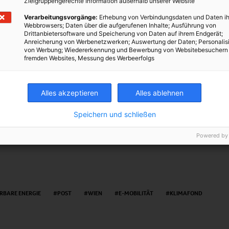
Zielgruppengerechte Information außerhalb unserer Website
r Elektroautos werden
Verarbeitungsvorgänge:
Erhebung von Verbindungsdaten und Daten ih
us mit Spitzen-Reichweite
Webbrowsers; Daten über die aufgerufenen Inhalte; Ausführung von
Drittanbietersoftware und Speicherung von Daten auf ihrem Endgerät;
Rallye durch die Alpen
Anreicherung von Werbenetzwerken; Auswertung der Daten; Personalis
von Werbung; Wiedererkennung und Bewerbung von Websitebesuchern
fremden Websites, Messung des Werbeerfolgs
Alles akzeptieren
Alles ablehnen
TWEET
Speichern und schließen
Powered by
RBARE ENERGIE
POST
WIEN
E-MOBILITÄT
KLIMAFOND