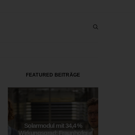
FEATURED BEITRÄGE
Solarmodul mit 34,4 %
LOOP
Wirkungsgrad: Fraunhofer
München