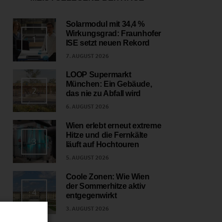
Solarmodul mit 34,4 %
Wirkungsgrad: Fraunhofer
1
ISE setzt neuen Rekord
7. AUGUST 2026
LOOP Supermarkt
München: Ein Gebäude,
2
das nie zu Abfall wird
6. AUGUST 2026
Wien erlebt erneut extreme
Hitze und die Fernkälte
3
läuft auf Hochtouren
5. AUGUST 2026
Coole Zonen: Wie Wien
der Sommerhitze aktiv
4
entgegenwirkt
3. AUGUST 2026