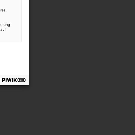
res
ierung
 auf