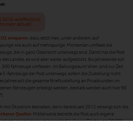
er.
i 2016 veröffentlicht
ht mehr aktuell!
CO2 einsparen
, dazu setzt man, unter anderem, auf
nspurige wie auch auf mehrspurige. Momentan umfasst die
rzeuge, die in ganz Österreich unterwegs sind. Damit hat die Post
te des Landes, es wird aber weiter aufgestockt. Bis Jahresende soll
.300 Fahrzeuge umfassen. Im Ballungsraum Wien, sind zur Zeit
 E-Fahrzeuge der Post unterwegs, sofern die Zustellung nicht
des Jahres soll die gesamte Briefzustellung an Privatkunden im
enen Fahrzeugen erledigt werden, deshalb werden auch hier 90
t.
ch mit Ökostrom betrieben, denn bereits seit 2012 versorgt sich die
rbaren Quellen
. Mittlerweile betreibt die Post auch eigene
ird am Logistikzentrum Inzersdorf auf einer Fläche von 20.000
Eine weitere Anlage wurde 2014 in Oberösterreich am Dach des