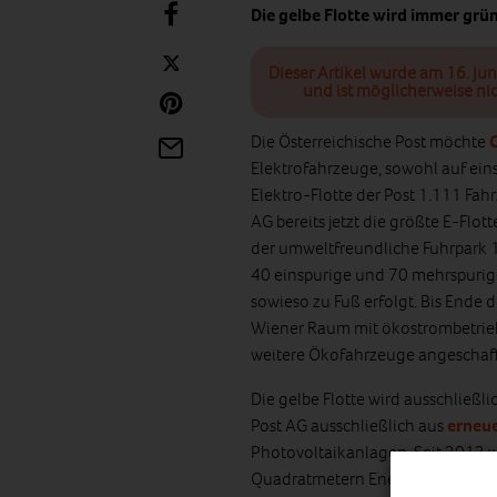
Die gelbe Flotte wird immer grün
Dieser Artikel wurde am 16. Jun
und ist möglicherweise nic
Die Österreichische Post möchte
Elektrofahrzeuge, sowohl auf ei
Elektro-Flotte der Post 1.111 Fah
AG bereits jetzt die größte E-Flot
der umweltfreundliche Fuhrpark 1
40 einspurige und 70 mehrspurige
sowieso zu Fuß erfolgt. Bis Ende 
Wiener Raum mit ökostrombetrieb
weitere Ökofahrzeuge angeschaff
Die gelbe Flotte wird ausschließli
Post AG ausschließlich aus
erneue
Photovoltaikanlagen. Seit 2013 w
Quadratmetern Energie erzeugt. 