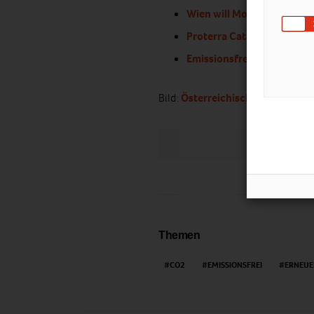
Wien will Modellregion fü
Proterra Catalyst XR – E-B
Emissionsfreie, lärm­arme 
Bild:
Österreichische Post AG
LIKE
Themen
CO2
EMISSIONSFREI
ERNEUE