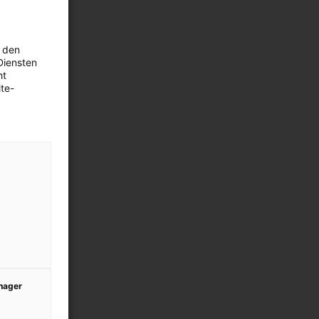
 den
Diensten
ht
te-
anager