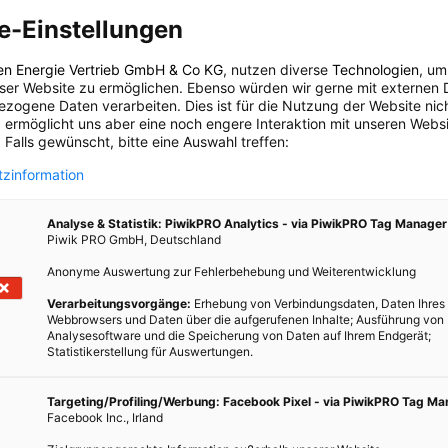
etrieb genommen. Diese Anlagen, die gemeinsam eine Leistung
e-Einstellungen
 erreichen können, liefern den Strom für alle E-Fahrzeuge der
en Energie Vertrieb GmbH & Co KG
, nutzen diverse
Technologien
, um
eser Website zu ermöglichen. Ebenso würden wir gerne mit externen 
ischen Post in sauberen Strom und grüne Mobilität wurden vom
zogene Daten verarbeiten. Dies ist für die Nutzung der Website nic
mobil
und durch den
Klima- und Energiefonds
der
 ermöglicht uns aber eine noch engere Interaktion mit unseren Websi
 30 Prozent der Mehrinvestitionskosten für E-Fahrzeuge und 40
 Falls gewünscht, bitte eine Auswahl treffen:
e Photovoltaikanlagen wurden durch Förderungen gedeckt, da
zinformation
eitragen, die Treibhausgasemissionen zu reduzieren und dem
nur die Post selbst ist mit den getätigten Investitionen zufrieden,
Analyse & Statistik: PiwikPRO Analytics - via PiwikPRO Tag Manager
Rupprechter lobt die Maßnahmen und lädt „andere Unternehmen
Piwik PRO GmbH, Deutschland
Anonyme Auswertung zur Fehlerbehebung und Weiterentwicklung
Verarbeitungsvorgänge:
Erhebung von Verbindungsdaten, Daten Ihres
Webbrowsers und Daten über die aufgerufenen Inhalte; Ausführung von
Analysesoftware und die Speicherung von Daten auf Ihrem Endgerät;
Statistikerstellung für Auswertungen.
 Innovationen rund um den Einsatz von Solarenergie, Windkraft
äge zur Förderung der Sicherheit im Straßenverkehr. Mit folgenden
zu mehr Artikel in diesem Themenbereich für Einsteiger bis zu
Targeting/Profiling/Werbung: Facebook Pixel - via PiwikPRO Tag M
Facebook Inc., Irland