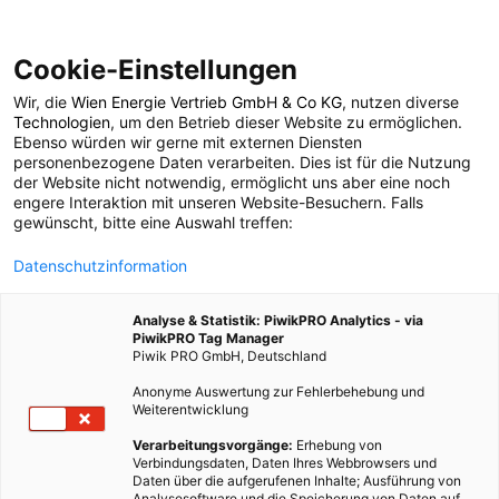
Cookie-Einstellungen
Wir, die
Wien Energie Vertrieb GmbH & Co KG
, nutzen diverse
LEBEN
Technologien
, um den Betrieb dieser Website zu ermöglichen.
Ebenso würden wir gerne mit externen Diensten
Ein Nützlingshaus im
personenbezogene Daten verarbeiten. Dies ist für die Nutzung
der Website nicht notwendig, ermöglicht uns aber eine noch
engere Interaktion mit unseren Website-Besuchern. Falls
Garten
gewünscht, bitte eine Auswahl treffen:
Datenschutzinformation
19. APRIL 2012
1 MINUTE LESEZEIT
Analyse & Statistik: PiwikPRO Analytics - via
PiwikPRO Tag Manager
Piwik PRO GmbH, Deutschland
Anonyme Auswertung zur Fehlerbehebung und
Weiterentwicklung
Verarbeitungsvorgänge:
Erhebung von
Verbindungsdaten, Daten Ihres Webbrowsers und
Daten über die aufgerufenen Inhalte; Ausführung von
Analysesoftware und die Speicherung von Daten auf