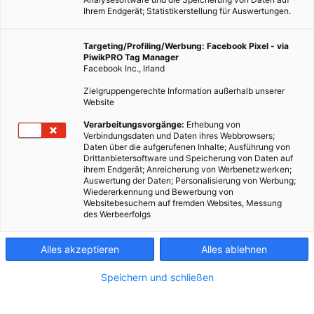
Ihrem Endgerät; Statistikerstellung für Auswertungen.
Targeting/Profiling/Werbung: Facebook Pixel - via
PiwikPRO Tag Manager
Facebook Inc., Irland
Nützlinge fühlen sich wohl, wenn sie angenehme
Zielgruppengerechte Information außerhalb unserer
Lebensbedingungen vorfinden. Für den Garten bedeutet das:
Website
Deckung, Nahrung, Ruhe. Und für Nützlinge aus dem
Verarbeitungsvorgänge:
Erhebung von
Insektenreich: ein Nützlingshaus.
Verbindungsdaten und Daten ihres Webbrowsers;
Daten über die aufgerufenen Inhalte; Ausführung von
Drittanbietersoftware und Speicherung von Daten auf
ihrem Endgerät; Anreicherung von Werbenetzwerken;
Dieser Artikel wurde am 19. April 2012 veröffentlicht
Auswertung der Daten; Personalisierung von Werbung;
und ist möglicherweise nicht mehr aktuell!
Wiedererkennung und Bewerbung von
Websitebesuchern auf fremden Websites, Messung
des Werbeerfolgs
Wenn sich Nützlinge im Garten wohlfühlen sollen, brauchen sie
die Sicherheit, nicht über Gebühr von den Menschen gestört zu
Alles akzeptieren
Alles ablehnen
werden und ein ausreichendes Nahrungsangebot, mit anderen
Worten: einen gesunden, natürlichen Garten. Was das Leben
Speichern und schließen
geflügelter Nützlinge noch einfacher und angenehmer macht
ist ein geeigneter Unterschlupf. „Nützlingshäuser“ für die