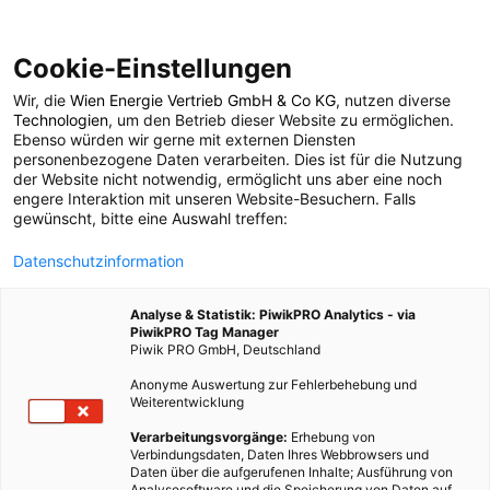
Cookie-Einstellungen
Wir, die
Wien Energie Vertrieb GmbH & Co KG
, nutzen diverse
LEBEN
Technologien
, um den Betrieb dieser Website zu ermöglichen.
Ebenso würden wir gerne mit externen Diensten
Modhera: Indiens
personenbezogene Daten verarbeiten. Dies ist für die Nutzung
der Website nicht notwendig, ermöglicht uns aber eine noch
engere Interaktion mit unseren Website-Besuchern. Falls
erstes „Solardorf“
gewünscht, bitte eine Auswahl treffen:
Datenschutzinformation
12. DEZEMBER 2022
2 MINUTEN LESEZEIT
Analyse & Statistik: PiwikPRO Analytics - via
PiwikPRO Tag Manager
Piwik PRO GmbH, Deutschland
Anonyme Auswertung zur Fehlerbehebung und
Weiterentwicklung
Verarbeitungsvorgänge:
Erhebung von
Verbindungsdaten, Daten Ihres Webbrowsers und
Daten über die aufgerufenen Inhalte; Ausführung von
Analysesoftware und die Speicherung von Daten auf