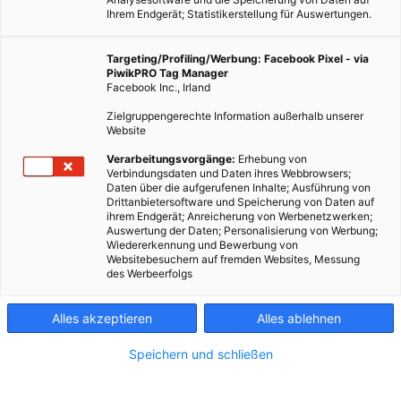
Ihrem Endgerät; Statistikerstellung für Auswertungen.
Targeting/Profiling/Werbung: Facebook Pixel - via
PiwikPRO Tag Manager
Facebook Inc., Irland
Zielgruppengerechte Information außerhalb unserer
Website
Modhera ist Indiens erstes Solardorf und deckt seinen
Verarbeitungsvorgänge:
Erhebung von
Verbindungsdaten und Daten ihres Webbrowsers;
gesamten Strombedarf aus Solarenergie. Die
Daten über die aufgerufenen Inhalte; Ausführung von
Bewohner:innen erhalten dadurch kostenlosen Strom und
Drittanbietersoftware und Speicherung von Daten auf
ihrem Endgerät; Anreicherung von Werbenetzwerken;
verdienen zusätzliches Einkommen, indem sie
Auswertung der Daten; Personalisierung von Werbung;
überschüssigen Strom an das staatliche Netz verkaufen.
Wiedererkennung und Bewerbung von
Websitebesuchern auf fremden Websites, Messung
des Werbeerfolgs
Dieser Artikel wurde am 12. Dezember 2022 veröffentlicht
und ist möglicherweise nicht mehr aktuell!
Alles akzeptieren
Alles ablehnen
Modhera ist Indiens erstes „Solardorf“. Eine 6-MW-
Speichern und schließen
Photovoltaikanlage, einschließlich eines 15-MWh-
Batteriespeichersystems auf 12 Hektar Land, versorgt das Dorf