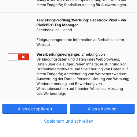
Ihrem Endgerät; Statistikerstellung für Auswertungen.
Targeting/Profiling/Werbung: Facebook Pixel - via
PiwikPRO Tag Manager
Facebook Inc., Irland
Zielgruppengerechte Information außerhalb unserer
Website
Verarbeitungsvorgänge:
Erhebung von
Verbindungsdaten und Daten ihres Webbrowsers;
Daten über die aufgerufenen Inhalte; Ausführung von
Drittanbietersoftware und Speicherung von Daten auf
ihrem Endgerät; Anreicherung von Werbenetzwerken;
Trinkhalme aus Stroh – Entwickler Daniel Auer (rechts) mit seinem
Auswertung der Daten; Personalisierung von Werbung;
Wiedererkennung und Bewerbung von
Vater mit dem Ausgangsmaterial
Websitebesuchern auf fremden Websites, Messung
des Werbeerfolgs
In Atzbach, einem kleinen Ort im oberösterreichischen Bezirk
Alles akzeptieren
Alles ablehnen
Vöcklabruck im Hausruckviertel stellt der Bio-Bauer aus
Leidenschaft Daniel Auinger Bio-Strohhalme her. Sein Erfolg
Speichern und schließen
überrascht ihn dabei selbst. Wir haben den Bio-Profi zum
Gespräch getroffen.