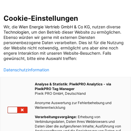
Cookie-Einstellungen
Wir, die
Wien Energie Vertrieb GmbH & Co KG
, nutzen diverse
ERNÄHRUNG
Technologien
, um den Betrieb dieser Website zu ermöglichen.
Ebenso würden wir gerne mit externen Diensten
Profis am Wort: „Ich
personenbezogene Daten verarbeiten. Dies ist für die Nutzung
der Website nicht notwendig, ermöglicht uns aber eine noch
engere Interaktion mit unseren Website-Besuchern. Falls
wollte immer schon
gewünscht, bitte eine Auswahl treffen:
Datenschutzinformation
Bio-Strohhalme
Analyse & Statistik: PiwikPRO Analytics - via
machen“
PiwikPRO Tag Manager
Piwik PRO GmbH, Deutschland
Anonyme Auswertung zur Fehlerbehebung und
4. JANUAR 2019
3 MINUTEN LESEZEIT
Weiterentwicklung
Verarbeitungsvorgänge:
Erhebung von
Verbindungsdaten, Daten Ihres Webbrowsers und
Daten über die aufgerufenen Inhalte; Ausführung von
Analysesoftware und die Speicherung von Daten auf