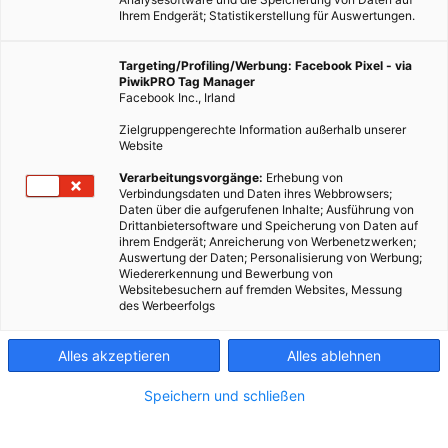
Ihrem Endgerät; Statistikerstellung für Auswertungen.
Targeting/Profiling/Werbung: Facebook Pixel - via
PiwikPRO Tag Manager
Facebook Inc., Irland
Zielgruppengerechte Information außerhalb unserer
Website
Verarbeitungsvorgänge:
Erhebung von
Verbindungsdaten und Daten ihres Webbrowsers;
Daten über die aufgerufenen Inhalte; Ausführung von
Neue Standorte in Europa: Neben Tesla werden nun auch
Drittanbietersoftware und Speicherung von Daten auf
ihrem Endgerät; Anreicherung von Werbenetzwerken;
Ford und Volvo Akkus in Redwood Fabriken recycelt. Dafür
Auswertung der Daten; Personalisierung von Werbung;
sollen mindestens zwei neue Recycling-Anlagen in Europa
Wiedererkennung und Bewerbung von
Websitebesuchern auf fremden Websites, Messung
entstehen.
des Werbeerfolgs
Dieser Artikel wurde am 19. April 2022 veröffentlicht
Alles akzeptieren
Alles ablehnen
und ist möglicherweise nicht mehr aktuell!
Speichern und schließen
Trotz des Verzichts auf fossile Treibstoffe haben Elektroautos
verschiedene Nachhaltigkeitsprobleme. Der Energieeinsatz