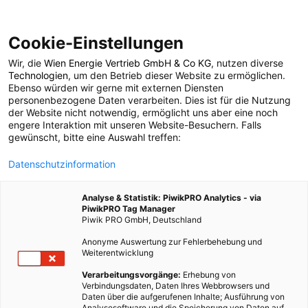
Cookie-Einstellungen
Wir, die
Wien Energie Vertrieb GmbH & Co KG
, nutzen diverse
TECH
Technologien
, um den Betrieb dieser Website zu ermöglichen.
Ebenso würden wir gerne mit externen Diensten
Recycling von Akkus:
personenbezogene Daten verarbeiten. Dies ist für die Nutzung
der Website nicht notwendig, ermöglicht uns aber eine noch
engere Interaktion mit unseren Website-Besuchern. Falls
Redwood Materials
gewünscht, bitte eine Auswahl treffen:
Datenschutzinformation
expandiert
Analyse & Statistik: PiwikPRO Analytics - via
PiwikPRO Tag Manager
19. APRIL 2022
2 MINUTEN LESEZEIT
Piwik PRO GmbH, Deutschland
Anonyme Auswertung zur Fehlerbehebung und
Weiterentwicklung
Verarbeitungsvorgänge:
Erhebung von
Verbindungsdaten, Daten Ihres Webbrowsers und
Daten über die aufgerufenen Inhalte; Ausführung von
Analysesoftware und die Speicherung von Daten auf