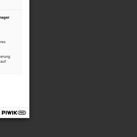
anager
res
ierung
 auf