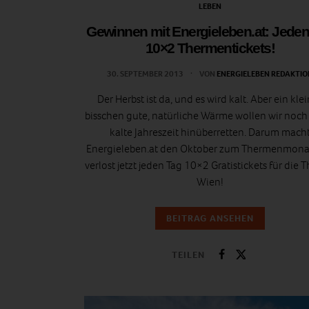
LEBEN
Gewinnen mit Energieleben.at: Jeden
10×2 Thermentickets!
30. SEPTEMBER 2013
VON
ENERGIELEBEN REDAKTIO
Der Herbst ist da, und es wird kalt. Aber ein kle
bisschen gute, natürliche Wärme wollen wir noch 
kalte Jahreszeit hinüberretten. Darum mach
Energieleben.at den Oktober zum Thermenmona
verlost jetzt
jeden Tag 10×2 Gratistickets
für die 
Wien!
BEITRAG ANSEHEN
TEILEN