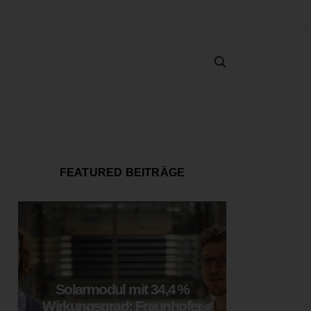
FEATURED BEITRÄGE
Solarmodul mit 34,4 %
LOOP
Wirkungsgrad: Fraunhofer
München