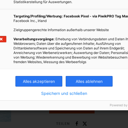
Statistikerstellung für Auswertungen.
en.
LEBEN
Targeting/Profiling/Werbung: Facebook Pixel - via PiwikPRO Tag M
Facebook Inc., Irland
Neue Energiespar-Kampagne der Stadt
Zielgruppengerechte Information außerhalb unserer Website
Wien startet
Verarbeitungsvorgänge:
Erhebung von Verbindungsdaten und Daten ih
27. OKTOBER 2013
VON
ENERGIELEBEN REDAKTION
Webbrowsers; Daten über die aufgerufenen Inhalte; Ausführung von
Drittanbietersoftware und Speicherung von Daten auf ihrem Endgerät;
Die Stadt Wien belohnt jetzt Wissen über den
Anreicherung von Werbenetzwerken; Auswertung der Daten; Personalis
von Werbung; Wiedererkennung und Bewerbung von Websitebesuchern
sparsamen Umgang mit Energie: Von 28. Oktober bis
fremden Websites, Messung des Werbeerfolgs
24. November verlost sie täglich Gutscheine im Wert
von 500 Euro. Als Hauptpreis winkt die Chance auf
Solarpaneele im eigentlich schon längst ausverkauften
Alles akzeptieren
Alles ablehnen
fünften Wiener BürerInnen Solarkraftwerk. Gespielt
wird auf
www.energie-gewinnen.at
.
Speichern und schließen
Powered by
BEITRAG ANSEHEN
TEILEN