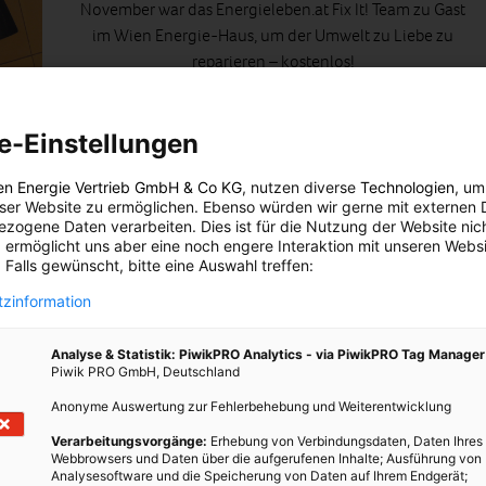
November war das Energieleben.at Fix It! Team zu Gast
im Wien Energie-Haus, um der Umwelt zu Liebe zu
reparieren – kostenlos!
BEITRAG ANSEHEN
e-Einstellungen
TEILEN
en Energie Vertrieb GmbH & Co KG
, nutzen diverse
Technologien
, um
eser Website zu ermöglichen. Ebenso würden wir gerne mit externen 
zogene Daten verarbeiten. Dies ist für die Nutzung der Website nic
 ermöglicht uns aber eine noch engere Interaktion mit unseren Websi
 Falls gewünscht, bitte eine Auswahl treffen:
dem
zinformation
Analyse & Statistik: PiwikPRO Analytics - via PiwikPRO Tag Manager
Piwik PRO GmbH, Deutschland
n den
Anonyme Auswertung zur Fehlerbehebung und Weiterentwicklung
Verarbeitungsvorgänge:
Erhebung von Verbindungsdaten, Daten Ihres
en da
Webbrowsers und Daten über die aufgerufenen Inhalte; Ausführung von
 1.600
Analysesoftware und die Speicherung von Daten auf Ihrem Endgerät;