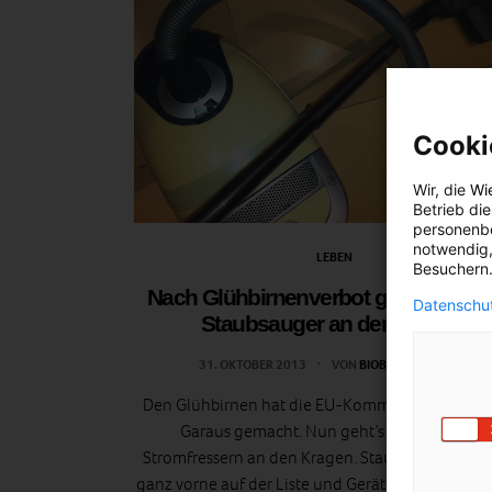
Cooki
Wir, die
Wi
Betrieb di
personenbe
notwendig,
LEBEN
Besuchern.
Nach Glühbirnenverbot geht’s nun 
Datenschut
Staubsauger an den Kragen
31. OKTOBER 2013
VON
BIOBELLA STRANZL
Den Glühbirnen hat die EU-Kommission ja scho
Garaus gemacht. Nun geht’s auch anderen
Stromfressern an den Kragen. Staubsauger steh
ganz vorne auf der Liste und Geräte mit mehr als