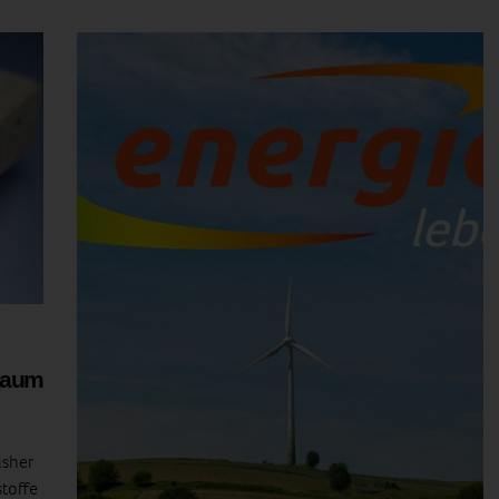
chaum
sher
stoffe