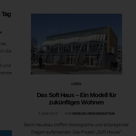
 Tag
N
ines
in die
t
t und
Therme
LEBEN
Das Soft Haus – Ein Modell für
zukünftiges Wohnen
3. JUNI 2013
VON
ENERGIELEBEN REDAKTION
Beim Hausbau treffen ökologische und stilprägende
Fragen aufeinander. Das Projekt „Soft House“