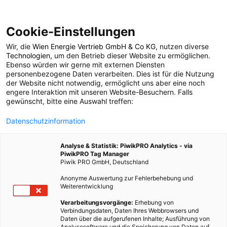
Cookie-Einstellungen
Wir, die
Wien Energie Vertrieb GmbH & Co KG
, nutzen diverse
POSTS BY TAG
Technologien
, um den Betrieb dieser Website zu ermöglichen.
Ebenso würden wir gerne mit externen Diensten
Energieberater
personenbezogene Daten verarbeiten. Dies ist für die Nutzung
der Website nicht notwendig, ermöglicht uns aber eine noch
engere Interaktion mit unseren Website-Besuchern. Falls
gewünscht, bitte eine Auswahl treffen:
10 BEITRÄGE
Datenschutzinformation
Analyse & Statistik: PiwikPRO Analytics - via
PiwikPRO Tag Manager
Piwik PRO GmbH, Deutschland
Anonyme Auswertung zur Fehlerbehebung und
Weiterentwicklung
Verarbeitungsvorgänge:
Erhebung von
Verbindungsdaten, Daten Ihres Webbrowsers und
Daten über die aufgerufenen Inhalte; Ausführung von
Analysesoftware und die Speicherung von Daten auf