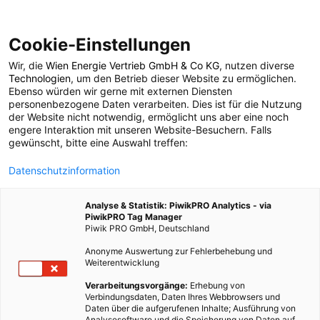
Cookie-Einstellungen
Wir, die
Wien Energie Vertrieb GmbH & Co KG
, nutzen diverse
POSTS BY TAG
Technologien
, um den Betrieb dieser Website zu ermöglichen.
Ebenso würden wir gerne mit externen Diensten
Lebensqualität
personenbezogene Daten verarbeiten. Dies ist für die Nutzung
der Website nicht notwendig, ermöglicht uns aber eine noch
engere Interaktion mit unseren Website-Besuchern. Falls
gewünscht, bitte eine Auswahl treffen:
17 BEITRÄGE
Datenschutzinformation
Analyse & Statistik: PiwikPRO Analytics - via
PiwikPRO Tag Manager
Piwik PRO GmbH, Deutschland
Anonyme Auswertung zur Fehlerbehebung und
Weiterentwicklung
Verarbeitungsvorgänge:
Erhebung von
Verbindungsdaten, Daten Ihres Webbrowsers und
Daten über die aufgerufenen Inhalte; Ausführung von
Analysesoftware und die Speicherung von Daten auf