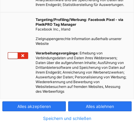
Ihrem Endgerät; Statistikerstellung für Auswertungen.
Targeting/Profiling/Werbung: Facebook Pixel - via
PiwikPRO Tag Manager
Facebook Inc., Irland
Zielgruppengerechte Information außerhalb unserer
Website
Wer nicht mit dem Auto unterwegs ist, gibt mehr Geld in
Verarbeitungsvorgänge:
Erhebung von
Verbindungsdaten und Daten ihres Webbrowsers;
lokalen Geschäften aus.
Daten über die aufgerufenen Inhalte; Ausführung von
Drittanbietersoftware und Speicherung von Daten auf
ihrem Endgerät; Anreicherung von Werbenetzwerken;
Dieser Artikel wurde am 9. Januar 2019 veröffentlicht
Auswertung der Daten; Personalisierung von Werbung;
und ist möglicherweise nicht mehr aktuell!
Wiedererkennung und Bewerbung von
Websitebesuchern auf fremden Websites, Messung
des Werbeerfolgs
Transport for London
(TfL), die kommunale Organisation, die
für den öffentlichen Verkehr in London verantwortlich ist, hat
Alles akzeptieren
Alles ablehnen
kürzlich eine Untersuchung durchführen lassen, die zu dem
Ergebnis kommt, dass Radfahrer und Fußgänger mehr Geld in
Speichern und schließen
lokalen Geschäften ausgeben, als motorisierte
Verkehrsteilnehmer. Durchgeführt wurde die
Studie
von der