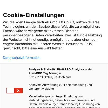
Cookie-Einstellungen
Wir, die
Wien Energie Vertrieb GmbH & Co KG
, nutzen diverse
MOBILITÄT
Technologien
, um den Betrieb dieser Website zu ermöglichen.
Ebenso würden wir gerne mit externen Diensten
Fahr nicht fort, kauf
personenbezogene Daten verarbeiten. Dies ist für die Nutzung
der Website nicht notwendig, ermöglicht uns aber eine noch
engere Interaktion mit unseren Website-Besuchern. Falls
vor Ort
gewünscht, bitte eine Auswahl treffen:
Datenschutzinformation
9. JANUAR 2019
2 MINUTEN LESEZEIT
Analyse & Statistik: PiwikPRO Analytics - via
PiwikPRO Tag Manager
Piwik PRO GmbH, Deutschland
Anonyme Auswertung zur Fehlerbehebung und
Weiterentwicklung
Verarbeitungsvorgänge:
Erhebung von
Verbindungsdaten, Daten Ihres Webbrowsers und
Daten über die aufgerufenen Inhalte; Ausführung von
Analysesoftware und die Speicherung von Daten auf