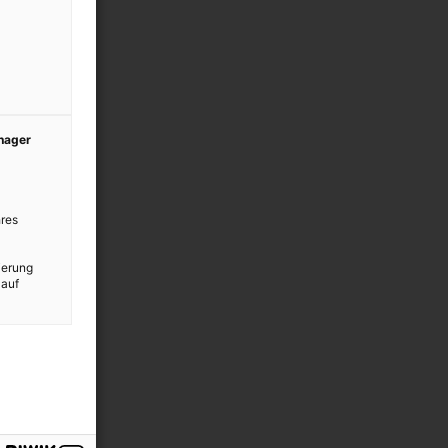
anager
res
ierung
 auf