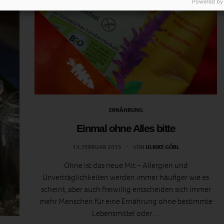
Powered by
ERNÄHRUNG
Einmal ohne Alles bitte
13. FEBRUAR 2015
VON
ULRIKE GÖBL
Ohne ist das neue Mit – Allergien und
Unverträglichkeiten werden immer häufiger wie es
scheint, aber auch freiwillig entscheiden sich immer
mehr Menschen für eine Ernährung ohne bestimmte
Lebensmittel oder…