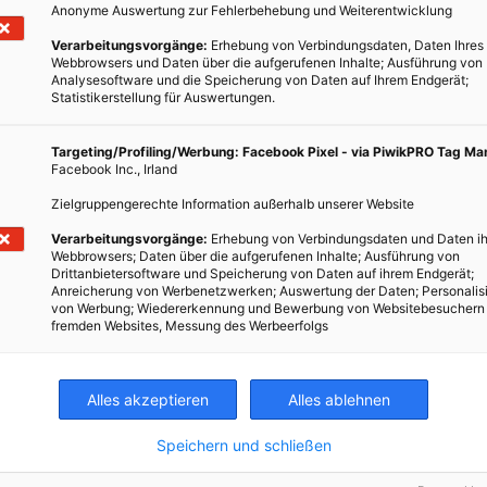
Anonyme Auswertung zur Fehlerbehebung und Weiterentwicklung
Verarbeitungsvorgänge:
Erhebung von Verbindungsdaten, Daten Ihres
ERNÄHRUNG
Webbrowsers und Daten über die aufgerufenen Inhalte; Ausführung von
Analysesoftware und die Speicherung von Daten auf Ihrem Endgerät;
Abkühlung aus und im Garten
Statistikerstellung für Auswertungen.
5. JULI 2021
VON
ENERGIELEBEN REDAKTION
Targeting/Profiling/Werbung: Facebook Pixel - via PiwikPRO Tag M
Wenig Dinge fühlen sich so luxuriös an wie eine
Facebook Inc., Irland
t der
ordentliche Abkühlung im Sommer – und was ist
Zielgruppengerechte Information außerhalb unserer Website
sum
besser, wenn diese noch aus dem Garten kommt oder
Verarbeitungsvorgänge:
Erhebung von Verbindungsdaten und Daten ih
im Garten genossen werden kann?
Webbrowsers; Daten über die aufgerufenen Inhalte; Ausführung von
Drittanbietersoftware und Speicherung von Daten auf ihrem Endgerät;
Anreicherung von Werbenetzwerken; Auswertung der Daten; Personalis
BEITRAG ANSEHEN
von Werbung; Wiedererkennung und Bewerbung von Websitebesuchern
fremden Websites, Messung des Werbeerfolgs
TEILEN
Alles akzeptieren
Alles ablehnen
Speichern und schließen