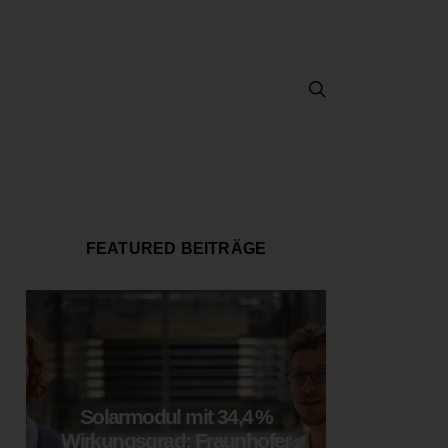
FEATURED BEITRÄGE
Solarmodul mit 34,4 %
LOOP
Wirkungsgrad: Fraunhofer
München