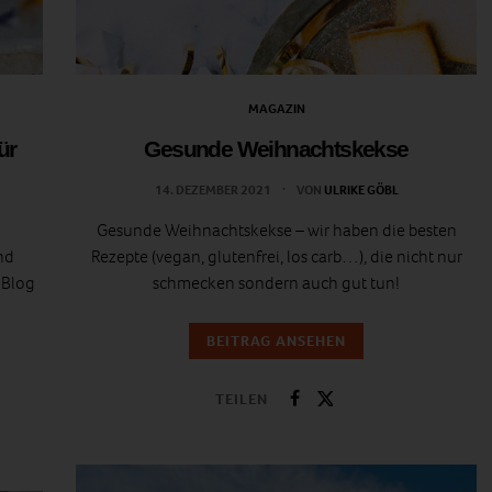
MAGAZIN
ür
Gesunde Weihnachtskekse
14. DEZEMBER 2021
VON
ULRIKE GÖBL
Gesunde Weihnachtskekse – wir haben die besten
nd
Rezepte (vegan, glutenfrei, los carb…), die nicht nur
 Blog
schmecken sondern auch gut tun!
BEITRAG ANSEHEN
TEILEN