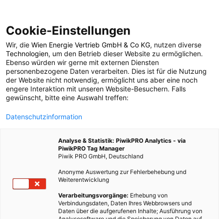
Cookie-Einstellungen
Wir, die
Wien Energie Vertrieb GmbH & Co KG
, nutzen diverse
Technologien
, um den Betrieb dieser Website zu ermöglichen.
Ebenso würden wir gerne mit externen Diensten
personenbezogene Daten verarbeiten. Dies ist für die Nutzung
der Website nicht notwendig, ermöglicht uns aber eine noch
engere Interaktion mit unseren Website-Besuchern. Falls
gewünscht, bitte eine Auswahl treffen:
LEBEN
Datenschutzinformation
Topliste: Die besten
Analyse & Statistik: PiwikPRO Analytics - via
Tipps gegen Stress
PiwikPRO Tag Manager
Piwik PRO GmbH, Deutschland
Anonyme Auswertung zur Fehlerbehebung und
Weiterentwicklung
22. MÄRZ 2019
3 MINUTEN LESEZEIT
Verarbeitungsvorgänge:
Erhebung von
Verbindungsdaten, Daten Ihres Webbrowsers und
Daten über die aufgerufenen Inhalte; Ausführung von
Analysesoftware und die Speicherung von Daten auf