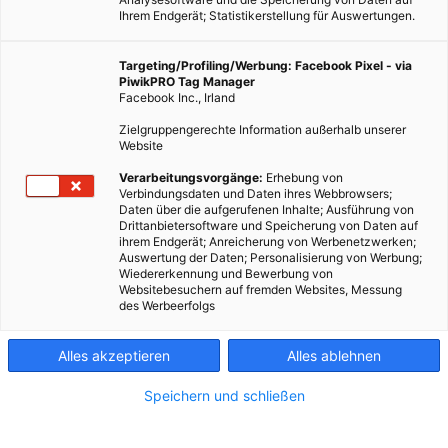
Ihrem Endgerät; Statistikerstellung für Auswertungen.
Fotocredit: Pixabay/Greyerbaby
Targeting/Profiling/Werbung: Facebook Pixel - via
PiwikPRO Tag Manager
Facebook Inc., Irland
So schlägst du dem Stress ein Schnippchen.
Zielgruppengerechte Information außerhalb unserer
Website
Dieser Artikel wurde am 22. März 2019 veröffentlicht
Verarbeitungsvorgänge:
Erhebung von
und ist möglicherweise nicht mehr aktuell!
Verbindungsdaten und Daten ihres Webbrowsers;
Daten über die aufgerufenen Inhalte; Ausführung von
Drittanbietersoftware und Speicherung von Daten auf
Wer kennt das nicht? Die Tage rasen dahin, weil wir in der Arbeit
ihrem Endgerät; Anreicherung von Werbenetzwerken;
Auswertung der Daten; Personalisierung von Werbung;
und privat wahnsinnig viel um die Ohren haben. Und am Ende
Wiedererkennung und Bewerbung von
fühlen wir uns völlig kraftlos und ausgelaugt, weil wir all die
Websitebesuchern auf fremden Websites, Messung
des Werbeerfolgs
Dinge, die wir uns vornehmen, gar nicht schaffen können.
Stress nennt sich dieses Phänomen, das auf
netdoktor.at
als
Alles akzeptieren
Alles ablehnen
„natürliche körperliche Reaktion auf psychische oder
körperliche Belastungen“ definiert wird. „Sie dient dazu, in
Speichern und schließen
angenommenen oder realen Gefahrensituationen kurzfristig
die Leistungsbereitschaft zu erhöhen“, heißt es dort weiter.