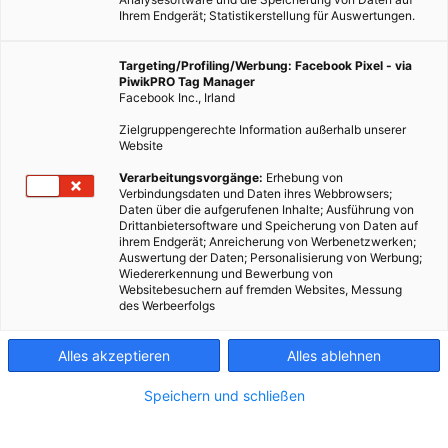
Ihrem Endgerät; Statistikerstellung für Auswertungen.
Targeting/Profiling/Werbung: Facebook Pixel - via
PiwikPRO Tag Manager
Facebook Inc., Irland
Wer hat im Physikunterricht gut aufgepasst und weiß was
Zielgruppengerechte Information außerhalb unserer
Exergie ist?
Website
Verarbeitungsvorgänge:
Erhebung von
Verbindungsdaten und Daten ihres Webbrowsers;
Dieser Artikel wurde am 8. Juni 2020 veröffentlicht
Daten über die aufgerufenen Inhalte; Ausführung von
und ist möglicherweise nicht mehr aktuell!
Drittanbietersoftware und Speicherung von Daten auf
ihrem Endgerät; Anreicherung von Werbenetzwerken;
Auswertung der Daten; Personalisierung von Werbung;
Für die, die sich nicht erinnern, hier eine kurze
Wiedererkennung und Bewerbung von
Gedächtnisauffrischung aus
Wikipedia
: „Exergie bezeichnet
Websitebesuchern auf fremden Websites, Messung
des Werbeerfolgs
den Teil der Gesamtenergie eines Systems, der Arbeit verrichten
kann, wenn dieses in das thermodynamische (thermische,
mechanische und chemische) Gleichgewicht mit seiner
Alles akzeptieren
Alles ablehnen
Umgebung gebracht wird. Exergie ist ein Potential zwischen
Speichern und schließen
mindestens zwei Zuständen, wobei einer davon meist der
Umgebungszustand ist. Die Exergie ist im Gegensatz zur