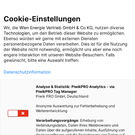
Cookie-Einstellungen
Wir, die
Wien Energie Vertrieb GmbH & Co KG
, nutzen diverse
TECH
Technologien
, um den Betrieb dieser Website zu ermöglichen.
Ebenso würden wir gerne mit externen Diensten
Exergie
personenbezogene Daten verarbeiten. Dies ist für die Nutzung
der Website nicht notwendig, ermöglicht uns aber eine noch
engere Interaktion mit unseren Website-Besuchern. Falls
gewünscht, bitte eine Auswahl treffen:
8. JUNI 2020
2 MINUTEN LESEZEIT
Datenschutzinformation
Analyse & Statistik: PiwikPRO Analytics - via
PiwikPRO Tag Manager
Piwik PRO GmbH, Deutschland
Anonyme Auswertung zur Fehlerbehebung und
Weiterentwicklung
Verarbeitungsvorgänge:
Erhebung von
Verbindungsdaten, Daten Ihres Webbrowsers und
Daten über die aufgerufenen Inhalte; Ausführung von
Analysesoftware und die Speicherung von Daten auf