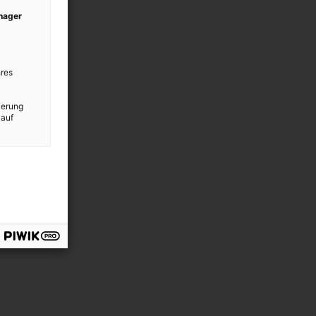
anager
res
ierung
 auf