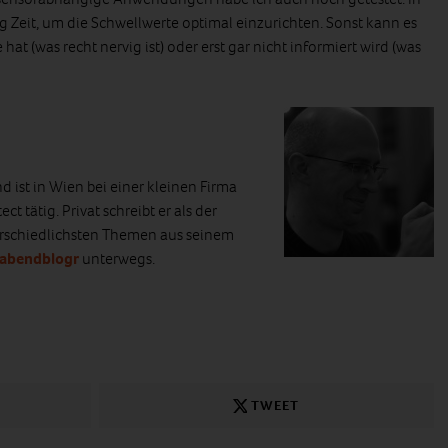
g Zeit, um die Schwellwerte optimal einzurichten. Sonst kann es
t (was recht nervig ist) oder erst gar nicht informiert wird (was
d ist in Wien bei einer kleinen Firma
ct tätig. Privat schreibt er als der
erschiedlichsten Themen aus seinem
rabendblogr
unterwegs.
TWEET