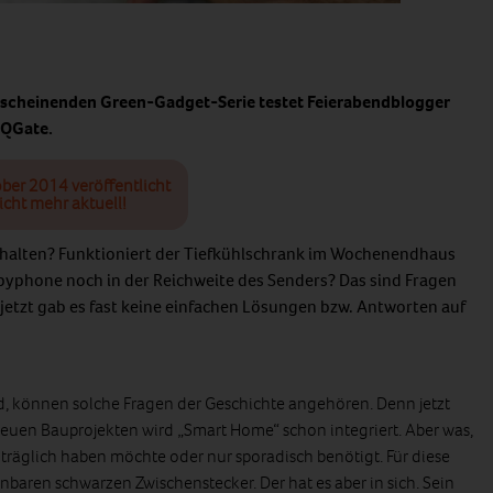
rscheinenden Green-Gadget-Serie testet Feierabendblogger
 QGate.
ober 2014 veröffentlicht
icht mehr aktuell!
chalten? Funktioniert der Tiefkühlschrank im Wochenendhaus
yphone noch in der Reichweite des Senders? Das sind Fragen
s jetzt gab es fast keine einfachen Lösungen bzw. Antworten auf
wird, können solche Fragen der Geschichte angehören. Denn jetzt
neuen Bauprojekten wird „Smart Home“ schon integriert. Aber was,
äglich haben möchte oder nur sporadisch benötigt. Für diese
nbaren schwarzen Zwischenstecker. Der hat es aber in sich. Sein