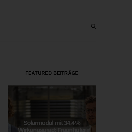
FEATURED BEITRÄGE
Solarmodul mit 34,4 %
LOOP
Wirkungsgrad: Fraunhofer
München