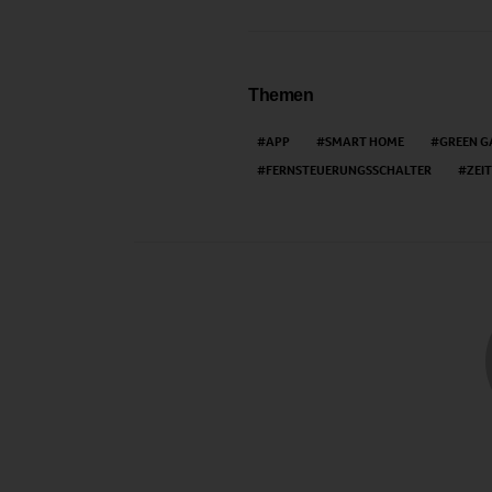
Themen
APP
SMART HOME
GREEN G
FERNSTEUERUNGSSCHALTER
ZEI