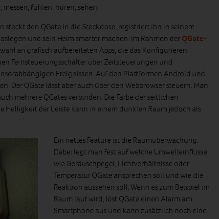
, messen, fühlen, hören, sehen.
 steckt den QGate in die Steckdose, registriert ihn in seinem
loslegen und sein Heim smarter machen. Im Rahmen der
QGate-
wahl an grafisch aufbereiteten Apps, die das Konfigurieren
chen Fernsteuerungsschalter über Zeitsteuerungen und
ensorabhängigen Ereignissen. Auf den Plattformen Android und
en. Der QGate lässt aber auch über den Webbrowser steuern. Man
ch mehrere QGates verbinden. Die Farbe der seitlichen
ie Helligkeit der Leiste kann in einem dunklen Raum jedoch als
Ein nettes Feature ist die Raumüberwachung.
Dabei legt man fest auf welche Umwelteinflüsse
wie Geräuschpegel, Lichtverhältnisse oder
Temperatur QGate ansprechen soll und wie die
Reaktion aussehen soll. Wenn es zum Beispiel im
Raum laut wird, löst QGate einen Alarm am
Smartphone aus und kann zusätzlich noch eine