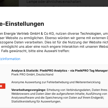
Lampe oder ähnliches einschalten.
Man kann diese Reaktionen auch umkehren und
hat dann die Funktion der
QCare
App. Hier wird
im Raum ausbleiben. Diese Funktion ist für Familienmitglieder
e-Einstellungen
 beispielsweise den Großeltern geht. Das sollte man aber bitte nur
nen Personen tun.
en Energie Vertrieb GmbH & Co KG
, nutzen diverse
Technologien
, um
eser Website zu ermöglichen. Ebenso würden wir gerne mit externen 
t über eine integrierte SIM-Karte. Man kann ihn folglich überall
zogene Daten verarbeiten. Dies ist für die Nutzung der Website nic
bindung vorhanden ist. Die Verständigung erfolgt über Mail und
 ermöglicht uns aber eine noch engere Interaktion mit unseren Websi
 Falls gewünscht, bitte eine Auswahl treffen:
zinformation
wurde habe ich mir schon im Vorfeld Gedanken über die
gemacht. Als ersten fiel mir die Lötstation in meinem Büro ein.
Analyse & Statistik: PiwikPRO Analytics - via PiwikPRO Tag Manager
ch mir am Heimweg nicht mehr sicher bin, ob ich die Lötstation
Piwik PRO GmbH, Deutschland
Da bin ich dann immer etwas unruhig, denn abgesehen von der
Anonyme Auswertung zur Fehlerbehebung und Weiterentwicklung
ürlich auch ein Sicherheitsrisiko, wenn sie über Nacht durchläuft.
manden im Büro erreicht und gebeten nach zusehen. Mit dem
Verarbeitungsvorgänge:
Erhebung von Verbindungsdaten, Daten Ihres
Webbrowsers und Daten über die aufgerufenen Inhalte; Ausführung von
infach über sein Smartphone checken und (wenn notwendig)
Analysesoftware und die Speicherung von Daten auf Ihrem Endgerät;
Statistikerstellung für Auswertungen.