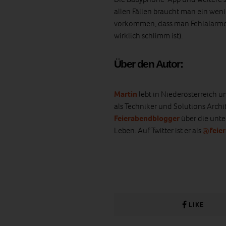
allen Fällen braucht man ein weni
vorkommen, dass man Fehlalarme ha
wirklich schlimm ist).
Über den Autor:
Martin
lebt in Niederösterreich un
als Techniker und Solutions Archite
Feierabendblogger
über die unt
Leben. Auf Twitter ist er als
@feie
LIKE