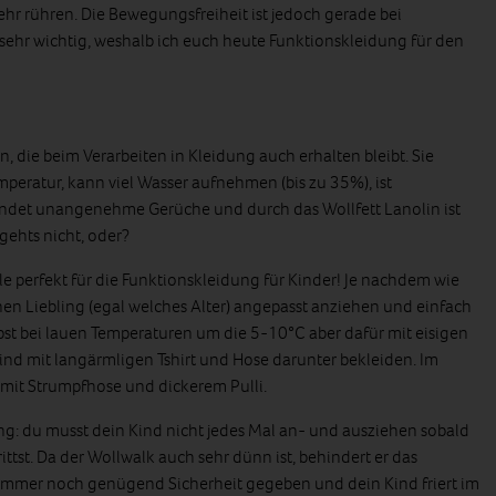
mehr rühren. Die Bewegungsfreiheit ist jedoch gerade bei
 sehr wichtig, weshalb ich euch heute Funktionskleidung für den
, die beim Verarbeiten in Kleidung auch erhalten bleibt. Sie
eratur, kann viel Wasser aufnehmen (bis zu 35%), ist
bindet unangenehme Gerüche und durch das Wollfett Lanolin ist
gehts nicht, oder?
 perfekt für die Funktionskleidung für Kinder! Je nachdem wie
inen Liebling (egal welches Alter) angepasst anziehen und einfach
bst bei lauen Temperaturen um die 5-10°C aber dafür mit eisigen
nd mit langärmligen Tshirt und Hose darunter bekleiden. Im
 mit Strumpfhose und dickerem Pulli.
ng: du musst dein Kind nicht jedes Mal an- und ausziehen sobald
rittst. Da der Wollwalk auch sehr dünn ist, behindert er das
t immer noch genügend Sicherheit gegeben und dein Kind friert im