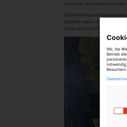
Auto nicht, bis die Heizung endlic
Da die Wolle ja schmutzabweisend
trocknen lassen und den Schmutz
Lüften an die frische Luft hängen
Cooki
Wir, die
Wi
Betrieb di
personenbe
notwendig,
Besuchern.
Datenschut