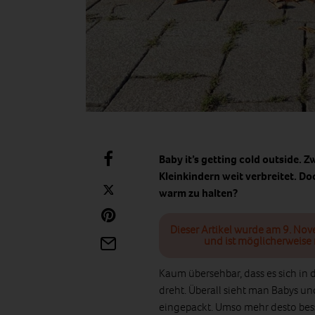
Baby it’s getting cold outside. Z
Kleinkindern weit verbreitet. D
warm zu halten?
Dieser Artikel wurde am 9. Nov
und ist möglicherweise 
Kaum übersehbar, dass es sich in
dreht. Überall sieht man Babys u
eingepackt. Umso mehr desto besse