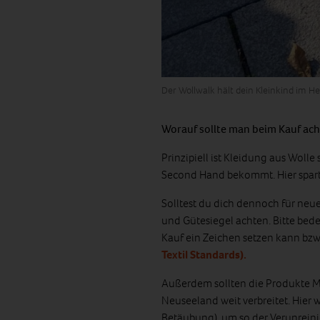
Der Wollwalk hält dein Kleinkind im 
Worauf sollte man beim Kauf ac
Prinzipiell ist Kleidung aus Woll
Second Hand bekommt. Hier spart
Solltest du dich dennoch für neue
und Gütesiegel achten. Bitte bede
Kauf ein Zeichen setzen kann bzw. 
Textil Standards).
Außerdem sollten die Produkte Mul
Neuseeland weit verbreitet. Hier
Betäubung), um so der Verunrein