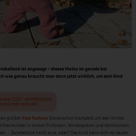
wiebellook ist angesagt – dieses Motto ist gerade bei
och was genau braucht man denn jetzt wirklich, um sein Kind
ember 2021 veröffentlicht
nicht mehr aktuell!
 den großen
Fast Fashion
Stores schon komplett um den Winter
nd Kleinkinder in dicken Pullovern, Winterjacken und Wollmützen
r… Zwiebellook heißt es ja, oder? Das Kind kann sich vor lauter