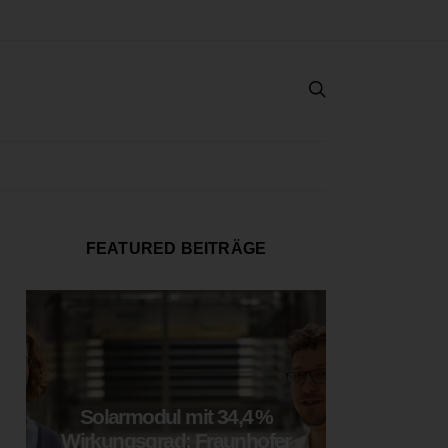
FEATURED BEITRÄGE
Solarmodul mit 34,4 %
LOOP
Wirkungsgrad: Fraunhofer
München