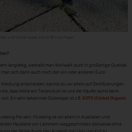
Herbst und Winter super warm! © Anja Mayer
hten?
e sehr langlebig, weshalb man Wollwalk auch in großartige Qualität
 man sich dann auch noch den ein oder anderen Euro!
 Kleidung entscheiden, kannst du vor allem auf Zertifizierungen
nke, dass Wolle ein Tierprodukt ist und der Käufer somit beim
soll. Ein sehr bekanntes Gütesiegel ist z.B.
GOTS (Global Organic
esing frei sein. Mulesing ist vor allem in Australien und
 werden Hautteile von Lämmern weggeschnitten (teilweise ohne
igung der Wolle durch den Ausstoß von Urin und Kot zu