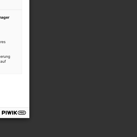
anager
res
ierung
 auf