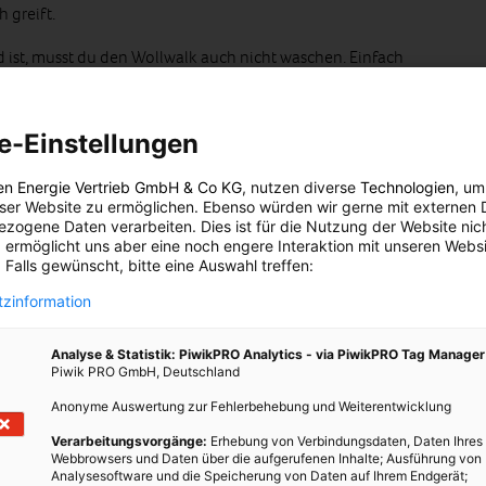
h greift.
 ist, musst du den Wollwalk auch nicht waschen. Einfach
 anschließend mit einer Bürste ausbürsten und den Anzug zum
. Zack, gleich wie neu
e-Einstellungen
en Energie Vertrieb GmbH & Co KG
, nutzen diverse
Technologien
, um
eser Website zu ermöglichen. Ebenso würden wir gerne mit externen 
zogene Daten verarbeiten. Dies ist für die Nutzung der Website nic
 ermöglicht uns aber eine noch engere Interaktion mit unseren Websi
 Falls gewünscht, bitte eine Auswahl treffen:
zinformation
Analyse & Statistik: PiwikPRO Analytics - via PiwikPRO Tag Manager
Piwik PRO GmbH, Deutschland
Anonyme Auswertung zur Fehlerbehebung und Weiterentwicklung
Verarbeitungsvorgänge:
Erhebung von Verbindungsdaten, Daten Ihres
Webbrowsers und Daten über die aufgerufenen Inhalte; Ausführung von
Analysesoftware und die Speicherung von Daten auf Ihrem Endgerät;