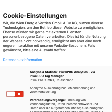
Cookie-Einstellungen
Wir, die
Wien Energie Vertrieb GmbH & Co KG
, nutzen diverse
LEBEN
Technologien
, um den Betrieb dieser Website zu ermöglichen.
Ebenso würden wir gerne mit externen Diensten
Naturkosmetik im
personenbezogene Daten verarbeiten. Dies ist für die Nutzung
der Website nicht notwendig, ermöglicht uns aber eine noch
engere Interaktion mit unseren Website-Besuchern. Falls
neuem Glanz
gewünscht, bitte eine Auswahl treffen:
Datenschutzinformation
3. JUNI 2019
2 MINUTEN LESEZEIT
Analyse & Statistik: PiwikPRO Analytics - via
PiwikPRO Tag Manager
Piwik PRO GmbH, Deutschland
Anonyme Auswertung zur Fehlerbehebung und
Weiterentwicklung
Verarbeitungsvorgänge:
Erhebung von
Verbindungsdaten, Daten Ihres Webbrowsers und
Daten über die aufgerufenen Inhalte; Ausführung von
Analysesoftware und die Speicherung von Daten auf