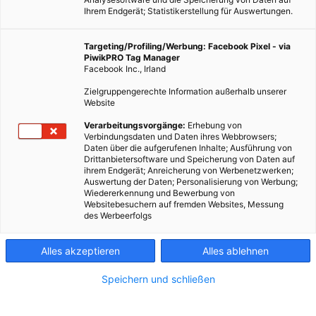
Ihrem Endgerät; Statistikerstellung für Auswertungen.
Targeting/Profiling/Werbung: Facebook Pixel - via
PiwikPRO Tag Manager
Facebook Inc., Irland
Zielgruppengerechte Information außerhalb unserer
Website
Die Renaissance der Naturkosmetik ist gerade im vollen
Verarbeitungsvorgänge:
Erhebung von
Verbindungsdaten und Daten ihres Webbrowsers;
Gange und das freut nicht nur uns sondern auch die Umwelt.
Daten über die aufgerufenen Inhalte; Ausführung von
Drittanbietersoftware und Speicherung von Daten auf
ihrem Endgerät; Anreicherung von Werbenetzwerken;
Dieser Artikel wurde am 3. Juni 2019 veröffentlicht
Auswertung der Daten; Personalisierung von Werbung;
und ist möglicherweise nicht mehr aktuell!
Wiedererkennung und Bewerbung von
Websitebesuchern auf fremden Websites, Messung
des Werbeerfolgs
Naturkosmetik
hatte noch vor ein paar Jahren einen eher
mittelmäßigen Ruf – zu teuer und die Auswahl war auch eher
Alles akzeptieren
Alles ablehnen
bescheiden. Heute ist das
Nischenprodukt
an vorderster Front
dabei, wenn es um die Must-have Pflege im
Beautyregal
geht.
Speichern und schließen
Immer mehr Menschen werden sich der
Vorteile
, aber auch
ihrer sozialen Verantwortung bewusst und nutzen die
Quelle