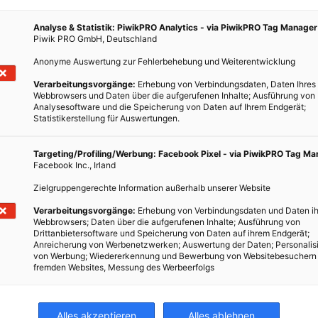
nd schließlich im Rahmen ihrer Masterarbeit: eine
Analyse & Statistik: PiwikPRO Analytics - via PiwikPRO Tag Manager
Piwik PRO GmbH, Deutschland
it einer versandoptimierten Verpackung, damit der Honig nicht
 zerbrechlichen Gläsern geliefert werden muss, sondern
Anonyme Auswertung zur Fehlerbehebung und Weiterentwicklung
. Aus den flachen Nachfüllpacks, die nebenbei noch ressourcen-
Verarbeitungsvorgänge:
Erhebung von Verbindungsdaten, Daten Ihres
r Honig dann in ein Glas umgefüllt werden.
Webbrowsers und Daten über die aufgerufenen Inhalte; Ausführung von
Analysesoftware und die Speicherung von Daten auf Ihrem Endgerät;
Statistikerstellung für Auswertungen.
Targeting/Profiling/Werbung: Facebook Pixel - via PiwikPRO Tag M
ostenlos registrieren und ihren Honig auf der Onlineplattform
Facebook Inc., Irland
können sich bequem vom Sofa aus über Imker aus der
Zielgruppengerechte Information außerhalb unserer Website
n Honig direkt online bestellen. Gerade in der Stadt, wo Imker
Verarbeitungsvorgänge:
Erhebung von Verbindungsdaten und Daten ih
llt nearBees eine gute Möglichkeit dar, sichtbar zu werden.
Webbrowsers; Daten über die aufgerufenen Inhalte; Ausführung von
Drittanbietersoftware und Speicherung von Daten auf ihrem Endgerät;
Großraum München, weitet sich aber nach und nach auf ganz
Anreicherung von Werbenetzwerken; Auswertung der Daten; Personalis
von Werbung; Wiedererkennung und Bewerbung von Websitebesuchern
de inzwischen mit zahlreichen Nachhaltigkeits-Preisen
fremden Websites, Messung des Werbeerfolgs
arbees.de
Alles akzeptieren
Alles ablehnen