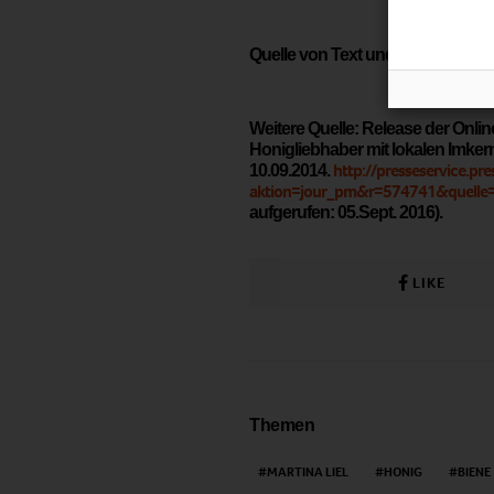
www.
Quelle von Text und Bildern:
Weitere Quelle: Release der Onli
Honigliebhaber mit lokalen Imke
http://presseservice.pr
10.09.2014.
aktion=jour_pm&r=574741&quelle
aufgerufen: 05.Sept. 2016).
LIKE
Themen
MARTINA LIEL
HONIG
BIENE