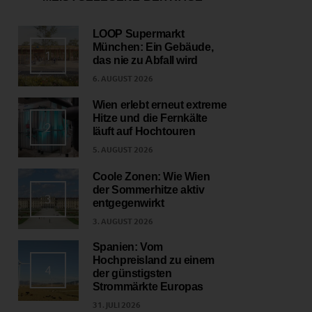
LOOP Supermarkt
München: Ein Gebäude,
1
das nie zu Abfall wird
6. AUGUST 2026
Wien erlebt erneut extreme
Hitze und die Fernkälte
2
läuft auf Hochtouren
5. AUGUST 2026
Coole Zonen: Wie Wien
der Sommerhitze aktiv
3
entgegenwirkt
3. AUGUST 2026
Spanien: Vom
Hochpreisland zu einem
4
der günstigsten
Strommärkte Europas
31. JULI 2026