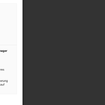
anager
res
ierung
 auf