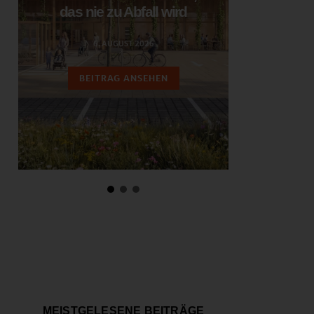
das nie zu Abfall wird
ent
6. AUGUST 2026
3.
BEITRAG ANSEHEN
BEIT
MEISTGELESENE BEITRÄGE