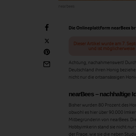
nearbees
Die Onlineplattform nearBees b
Dieser Artikel wurde am 7. Sep
und ist möglicherweise 
Achtung, nachahmenswert! Durch
Deutschland ihren Honig beziehe
nicht nur die ortsansässigen Hon
nearBees – nachhaltige I
Bisher wurden 80 Prozent des Hon
obwohl es hier über 90.000 Imker
Mitbegründerin von nearBees. Die I
Hobbyimkerin stand sie nicht nur
der Frage, wie sie die neben Stud