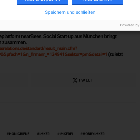
Speichern und schließen
nearbees.de
Powered by
neplattform nearBees. Social Start-up aus München bringt
rn zusammen.
essrelations.de/standard/result_main.cfm?
=0&pfach=1&n_firmanr_=124941&sektor=pm&detail=1
(zuletzt
TWEET
HONIGBIENE
IMKER
IMKEREI
HOBBYIMKER