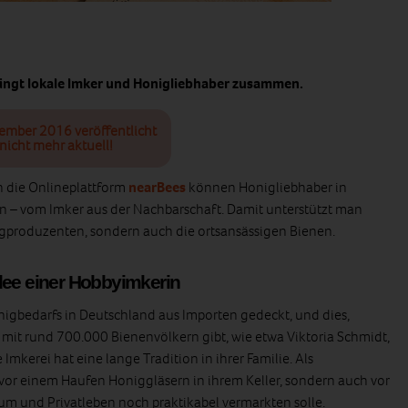
ringt lokale Imker und Honigliebhaber zusammen.
tember 2016 veröffentlicht
nicht mehr aktuell!
 die Onlineplattform
nearBees
können Honigliebhaber in
n – vom Imker aus der Nachbarschaft. Damit unterstützt man
igproduzenten, sondern auch die ortsansässigen Bienen.
dee einer Hobbyimkerin
igbedarfs in Deutschland aus Importen gedeckt, und dies,
 mit rund 700.000 Bienenvölkern gibt, wie etwa Viktoria Schmidt,
mkerei hat eine lange Tradition in ihrer Familie. Als
 vor einem Haufen Honiggläsern in ihrem Keller, sondern auch vor
ium und Privatleben noch praktikabel vermarkten solle.