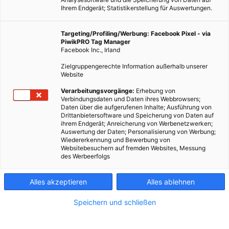
Ihrem Endgerät; Statistikerstellung für Auswertungen.
Targeting/Profiling/Werbung: Facebook Pixel - via
PiwikPRO Tag Manager
Facebook Inc., Irland
Zielgruppengerechte Information außerhalb unserer
Website
ENERGIEPOLITIK
Verarbeitungsvorgänge:
Erhebung von
Verbindungsdaten und Daten ihres Webbrowsers;
Mit der Kraft der transparenten Wärmedämmung – Teil II
Daten über die aufgerufenen Inhalte; Ausführung von
Drittanbietersoftware und Speicherung von Daten auf
29. APRIL 2009
VON
ENERGIELEBEN REDAKTION
ihrem Endgerät; Anreicherung von Werbenetzwerken;
Auswertung der Daten; Personalisierung von Werbung;
Die transparente Wärmedämmung funktioniert ähnlich wie ein
Wiedererkennung und Bewerbung von
Websitebesuchern auf fremden Websites, Messung
Fenster: Sie verhindert, dass Wärme entweicht und gewinnt
des Werbeerfolgs
Energie durch Sonneneinstrahlung. Wie ein Fenster, aber ohne
Überhitzung Der Unterschied: Im Gegensatz zum Fenster…
Alles akzeptieren
Alles ablehnen
BEITRAG ANSEHEN
Speichern und schließen
TEILEN