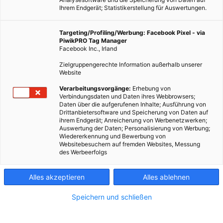
Ihrem Endgerät; Statistikerstellung für Auswertungen.
Targeting/Profiling/Werbung: Facebook Pixel - via
PiwikPRO Tag Manager
Facebook Inc., Irland
Zielgruppengerechte Information außerhalb unserer
Website
Februar ist in Wien Pomeranzensaison.
Verarbeitungsvorgänge:
Erhebung von
Verbindungsdaten und Daten ihres Webbrowsers;
Daten über die aufgerufenen Inhalte; Ausführung von
Dieser Artikel wurde am 13. Februar 2017 veröffentlicht
Drittanbietersoftware und Speicherung von Daten auf
und ist möglicherweise nicht mehr aktuell!
ihrem Endgerät; Anreicherung von Werbenetzwerken;
Auswertung der Daten; Personalisierung von Werbung;
Wiedererkennung und Bewerbung von
Verborgen von der breiten Öffentlichkeit wachsen zahlreiche
Websitebesuchern auf fremden Websites, Messung
des Werbeerfolgs
Zitrusfrüchte in Schönbrunn heran. Einige Bäume gehören zu
den ältesten ihrer Art.
Alles akzeptieren
Alles ablehnen
Der Februar ist für mich immer ein ganz besonderer Wien-
Monat. Dann sind in Schönbrunn die Pomeranzen erntereif.
Speichern und schließen
Kleinen Sonnen gleich, bringen sie frische und wunderbare