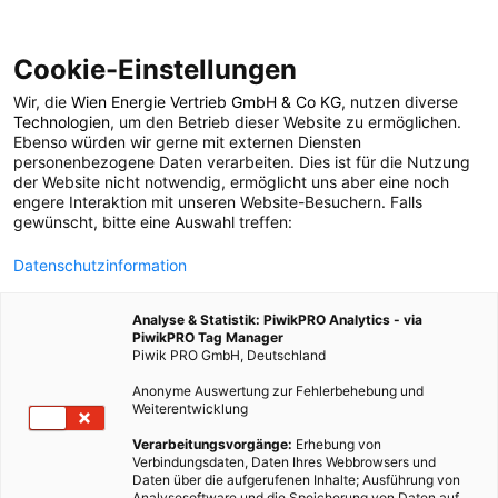
Cookie-Einstellungen
Wir, die
Wien Energie Vertrieb GmbH & Co KG
, nutzen diverse
GARTEN
Technologien
, um den Betrieb dieser Website zu ermöglichen.
Ebenso würden wir gerne mit externen Diensten
Rare Sorte des
personenbezogene Daten verarbeiten. Dies ist für die Nutzung
der Website nicht notwendig, ermöglicht uns aber eine noch
engere Interaktion mit unseren Website-Besuchern. Falls
Monats: Pomeranzen
gewünscht, bitte eine Auswahl treffen:
Datenschutzinformation
13. FEBRUAR 2017
3 MINUTEN LESEZEIT
Analyse & Statistik: PiwikPRO Analytics - via
PiwikPRO Tag Manager
Piwik PRO GmbH, Deutschland
Anonyme Auswertung zur Fehlerbehebung und
Weiterentwicklung
Verarbeitungsvorgänge:
Erhebung von
Verbindungsdaten, Daten Ihres Webbrowsers und
Daten über die aufgerufenen Inhalte; Ausführung von
Analysesoftware und die Speicherung von Daten auf