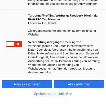
Ihrem Endgerät; Statistikerstellung für Auswertungen.
Targeting/Profiling/Werbung: Facebook Pixel - via
PiwikPRO Tag Manager
Facebook Inc., Irland
Zielgruppengerechte Information außerhalb unserer
Website
Geld sparen und mehr Wege mit dem Fahrrad zurücklegen.
Verarbeitungsvorgänge:
Erhebung von
Verbindungsdaten und Daten ihres Webbrowsers;
Daten über die aufgerufenen Inhalte; Ausführung von
Dieser Artikel wurde am 25. Januar 2016 veröffentlicht
Drittanbietersoftware und Speicherung von Daten auf
und ist möglicherweise nicht mehr aktuell!
ihrem Endgerät; Anreicherung von Werbenetzwerken;
Auswertung der Daten; Personalisierung von Werbung;
Wiedererkennung und Bewerbung von
Die meisten Wege, die wir Österreicher zurücklegen, sind kürzer
Websitebesuchern auf fremden Websites, Messung
des Werbeerfolgs
als fünf Kilometer. Das ist eine Distanz, die man ohne große
Anstrengung mit dem Fahrrad bewältigen könnte. Dennoch
Alles akzeptieren
Alles ablehnen
wählen viele von uns das Auto, aus Bequemlichkeit, aus
Gewohnheit, weil die Radinfrastruktur nicht gut genug ist oder
Speichern und schließen
weil sie sich mit dem Fahrrad im Verkehr unsicher fühlen. Eine
US amerikanische Studie zeigt nun, dass, würden wir unsere