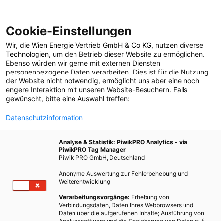
Cookie-Einstellungen
Wir, die
Wien Energie Vertrieb GmbH & Co KG
, nutzen diverse
MOBILITÄT
Technologien
, um den Betrieb dieser Website zu ermöglichen.
Ebenso würden wir gerne mit externen Diensten
Good News:
personenbezogene Daten verarbeiten. Dies ist für die Nutzung
der Website nicht notwendig, ermöglicht uns aber eine noch
engere Interaktion mit unseren Website-Besuchern. Falls
Radfahren und sparen
gewünscht, bitte eine Auswahl treffen:
Datenschutzinformation
25. JANUAR 2016
2 MINUTEN LESEZEIT
Analyse & Statistik: PiwikPRO Analytics - via
PiwikPRO Tag Manager
Piwik PRO GmbH, Deutschland
Anonyme Auswertung zur Fehlerbehebung und
Weiterentwicklung
Verarbeitungsvorgänge:
Erhebung von
Verbindungsdaten, Daten Ihres Webbrowsers und
Daten über die aufgerufenen Inhalte; Ausführung von
Analysesoftware und die Speicherung von Daten auf