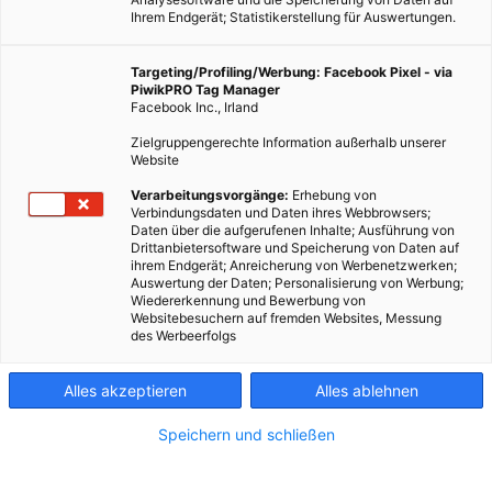
Ihrem Endgerät; Statistikerstellung für Auswertungen.
Targeting/Profiling/Werbung: Facebook Pixel - via
PiwikPRO Tag Manager
Facebook Inc., Irland
Zielgruppengerechte Information außerhalb unserer
Website
Verarbeitungsvorgänge:
Erhebung von
Verbindungsdaten und Daten ihres Webbrowsers;
Daten über die aufgerufenen Inhalte; Ausführung von
Drittanbietersoftware und Speicherung von Daten auf
ihrem Endgerät; Anreicherung von Werbenetzwerken;
Nachhaltige, naturnahe, dauerhaft funktionierende,
Auswertung der Daten; Personalisierung von Werbung;
Wiedererkennung und Bewerbung von
landwirtschaftliche Kreisläufe.
Websitebesuchern auf fremden Websites, Messung
des Werbeerfolgs
Dieser Artikel wurde am 14. Juli 2016 veröffentlicht
und ist möglicherweise nicht mehr aktuell!
Alles akzeptieren
Alles ablehnen
Zu den Grundprinzipien gehört außerdem ökologisch,
Speichern und schließen
ökonomisch und sozial nachhaltiger Umgang mit Ressourcen.
Vieler Orts haben sich Landwirtschaftsbetriebe diesem Konzept