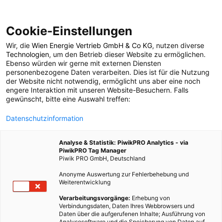
Cookie-Einstellungen
Wir, die
Wien Energie Vertrieb GmbH & Co KG
, nutzen diverse
ERNÄHRUNG
Technologien
, um den Betrieb dieser Website zu ermöglichen.
Ebenso würden wir gerne mit externen Diensten
Ridgedale Permakultur
personenbezogene Daten verarbeiten. Dies ist für die Nutzung
der Website nicht notwendig, ermöglicht uns aber eine noch
engere Interaktion mit unseren Website-Besuchern. Falls
– Nachhaltige
gewünscht, bitte eine Auswahl treffen:
Datenschutzinformation
Landwirtschaft
Analyse & Statistik: PiwikPRO Analytics - via
PiwikPRO Tag Manager
14. JULI 2016
2 MINUTEN LESEZEIT
Piwik PRO GmbH, Deutschland
Anonyme Auswertung zur Fehlerbehebung und
Weiterentwicklung
Verarbeitungsvorgänge:
Erhebung von
Verbindungsdaten, Daten Ihres Webbrowsers und
Daten über die aufgerufenen Inhalte; Ausführung von
Analysesoftware und die Speicherung von Daten auf