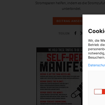
Stromsparen helfen, indem es die Stromzufu
unterbindet.
BEITRAG ANSEHEN
Cooki
TEILEN
Wir, die
Wi
Betrieb di
personenbe
notwendig,
Besuchern.
Datenschut