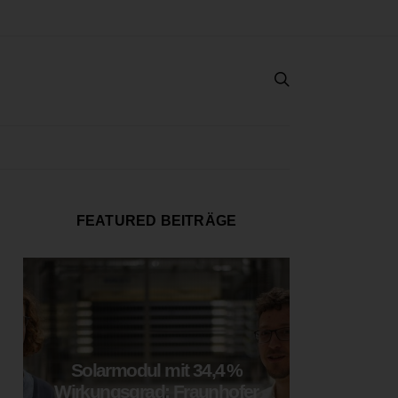
FEATURED BEITRÄGE
Solarmodul mit 34,4 %
LOOP
Wirkungsgrad: Fraunhofer
München