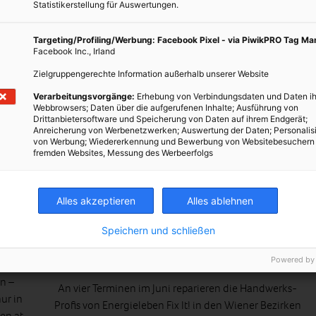
Statistikerstellung für Auswertungen.
Targeting/Profiling/Werbung: Facebook Pixel - via PiwikPRO Tag M
Facebook Inc., Irland
Zielgruppengerechte Information außerhalb unserer Website
Verarbeitungsvorgänge:
Erhebung von Verbindungsdaten und Daten ih
Webbrowsers; Daten über die aufgerufenen Inhalte; Ausführung von
Drittanbietersoftware und Speicherung von Daten auf ihrem Endgerät;
Anreicherung von Werbenetzwerken; Auswertung der Daten; Personalis
von Werbung; Wiedererkennung und Bewerbung von Websitebesuchern
fremden Websites, Messung des Werbeerfolgs
EVENTS
“Wer sich für die Umwelt interessiert,
Alles akzeptieren
Alles ablehnen
muss auch schauen, dass das Gerät
Speichern und schließen
länger hält”
Powered by
6. JUNI 2012
VON
ENERGIELEBEN REDAKTION
n –
An vier Terminen im Juni reparieren die Handwerks-
ur in
Profis von
Energieleben Fix It!
in den Wiener Bezirken
en.at