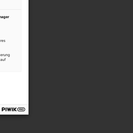
anager
res
ierung
 auf