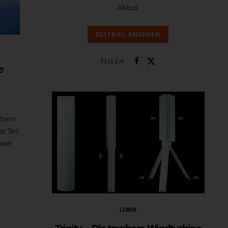
Akkus.
BEITRAG ANSEHEN
TEILEN
e
chern
t Teil
viel
LEBEN