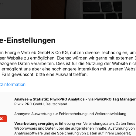
hr
LEBEN
e-Einstellungen
Trennt den Laptop von der
Stromverbindung!
en Energie Vertrieb GmbH & Co KG
, nutzen diverse
Technologien
, um
eser Website zu ermöglichen. Ebenso würden wir gerne mit externen 
11. NOVEMBER 2013
VON
ENERGIELEBEN REDAKTION
zogene Daten verarbeiten. Dies ist für die Nutzung der Website nic
 ermöglicht uns aber eine noch engere Interaktion mit unseren Websi
Viele haben den Desktop-PC durch einen Laptop
 Falls gewünscht, bitte eine Auswahl treffen:
ersetzt. Der Laptop wird dadurch zu Hause oder im Büro
sehr viel im Netzbetrieb genutzt. Wem die Lebensdauer
zinformation
des Akkus wichtig ist, sollte genau das vermeiden.
Analyse & Statistik: PiwikPRO Analytics - via PiwikPRO Tag Manager
Piwik PRO GmbH, Deutschland
BEITRAG ANSEHEN
Anonyme Auswertung zur Fehlerbehebung und Weiterentwicklung
TEILEN
Verarbeitungsvorgänge:
Erhebung von Verbindungsdaten, Daten Ihres
Webbrowsers und Daten über die aufgerufenen Inhalte; Ausführung von
Analysesoftware und die Speicherung von Daten auf Ihrem Endgerät;