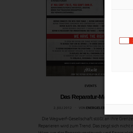
EVENTS
Das Reparatur-Manifest
2. JULI 2012
VON
ENERGIELEBEN REDAKTION
Die Wegwerf-Gesellschaft stößt an ihre Grenze
Reparieren wird zum Trend. Das zeigt sich nicht n
Wien, wo das Reparaturnetzwerk und Energieleb