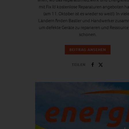
mit Fix It! kostenlose Reparaturen angeboten h
(am
11. Oktober ist es wieder so weit!
). In viel
Ländern finden Bastler und Handwerker zusam
um defekte Geräte zu reparieren und Ressource
schonen.
BEITRAG ANSEHEN
TEILEN